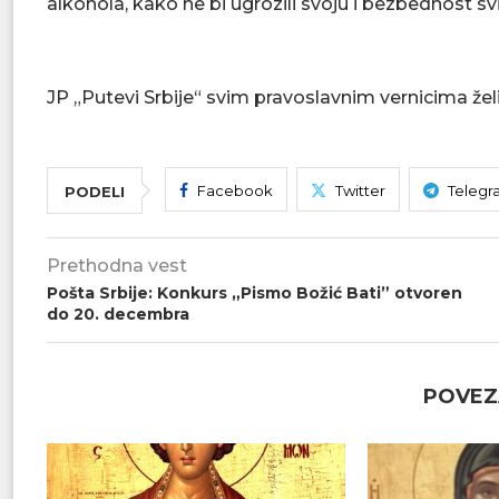
alkohola, kako ne bi ugrozili svoju i bezbednost sv
JP „Putevi Srbije“ svim pravoslavnim vernicima želi
Facebook
Twitter
Telegr
PODELI
Prethodna vest
Pošta Srbije: Konkurs „Pismo Božić Bati” otvoren
do 20. decembra
POVEZ