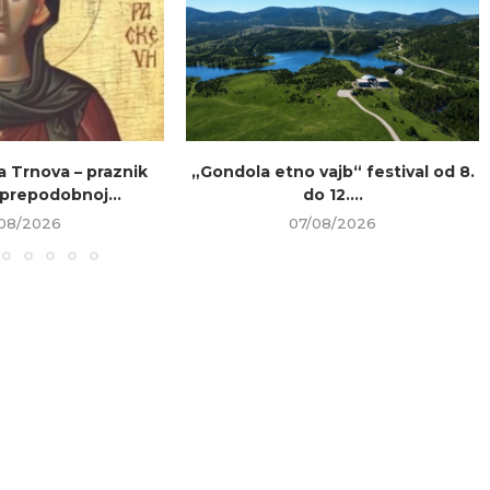
a Trnova – praznik
„Gondola etno vajb“ festival od 8.
prepodobnoj...
do 12....
08/2026
07/08/2026