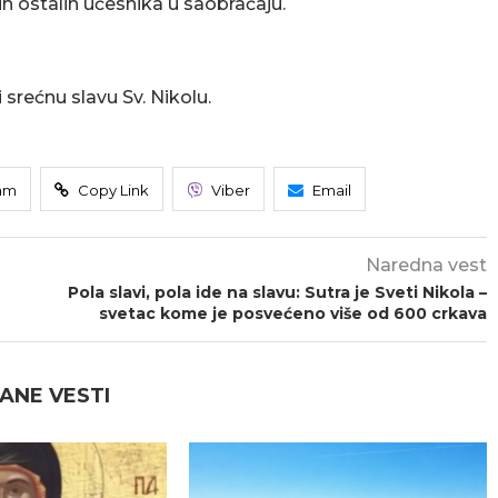
ih ostalih učesnika u saobraćaju.
 srećnu slavu Sv. Nikolu.
am
Copy Link
Viber
Email
Naredna vest
Pola slavi, pola ide na slavu: Sutra je Sveti Nikola –
svetac kome je posvećeno više od 600 crkava
ANE VESTI