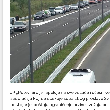
JP „Putevi Srbije“ apeluje na sve vozače i učesnik
saobraćaja koji se očekuje sutra zbog proslave Sv
odstojanje, poštuju ograničenje brzine i vožnju p