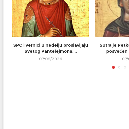
SPC i vernici u nedelju proslavljaju
Sutra je Petk
Svetog Pantelejmona,...
posvećen 
07/08/2026
07/