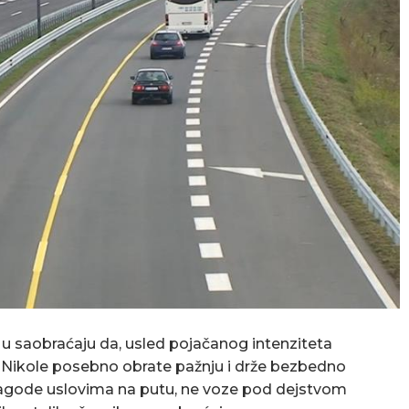
e u saobraćaju da, usled pojačanog intenziteta
. Nikole posebno obrate pažnju i drže bezbedno
rilagode uslovima na putu, ne voze pod dejstvom