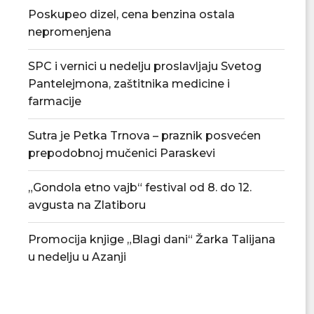
Poskupeo dizel, cena benzina ostala
nepromenjena
SPC i vernici u nedelju proslavljaju Svetog
Pantelejmona, zaštitnika medicine i
farmacije
Tradicionalna Azanjska pogačijada
PU „Čika Jova Zmaj
8. avgusta
novu.
Sutra je Petka Trnova – praznik posvećen
07/08/2026
07/08/2
prepodobnoj mučenici Paraskevi
„Gondola etno vajb“ festival od 8. do 12.
avgusta na Zlatiboru
Promocija knjige „Blagi dani“ Žarka Talijana
u nedelju u Azanji