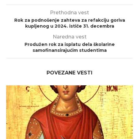
Prethodna vest
Rok za podnošenje zahteva za refakciju goriva
kupljenog u 2024. ističe 31. decembra
Naredna vest
Produžen rok za isplatu dela školarine
samofinansirajućim studentima
POVEZANE VESTI