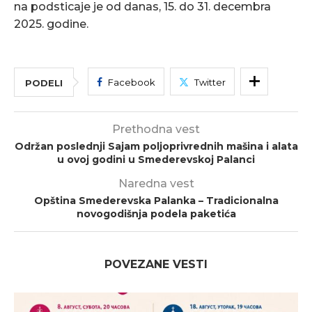
na podsticaje je od danas, 15. do 31. decembra
2025. godine.
Facebook
Twitter
PODELI
Prethodna vest
Održan poslednji Sajam poljoprivrednih mašina i alata
u ovoj godini u Smederevskoj Palanci
Naredna vest
Opština Smederevska Palanka – Tradicionalna
novogodišnja podela paketića
POVEZANE VESTI