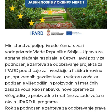
Ministarstvo poljoprivrede, šumarstva i
vodoprivrede Vlade Republike Srbije – Uprava za
agrarna plaćanja raspisala je Četvrti javni poziv za
podnošenje zahteva za odobravanje projekta za
IPARD podsticaje za investicije u fizičku imovinu
poljoprivrednih gazdinstava u sektoru voća za
podizanje višegodišnjih proizvodnih i matičnih
zasada voća, kao i nabavku nove opreme za
višegodišnje proizvodne i matične zasade voća u
okviru IPARD III programa.
Rok za podnošenje zahteva za odobravanje prava