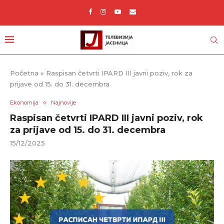
Početna
»
Raspisan četvrti IPARD III javni poziv, rok za
prijave od 15. do 31. decembra
Ekonomija
Najnovije
Raspisan četvrti IPARD III javni poziv, rok
za prijave od 15. do 31. decembra
15/12/2025