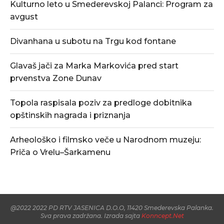
Kulturno leto u Smederevskoj Palanci: Program za
avgust
Divanhana u subotu na Trgu kod fontane
Glavaš jači za Marka Markovića pred start
prvenstva Zone Dunav
Topola raspisala poziv za predloge dobitnika
opštinskih nagrada i priznanja
Arheološko i filmsko veče u Narodnom muzeju:
Priča o Vrelu–Šarkamenu
@2022 2022 PD RTV JASENICA D.O.O, 11420 Smederevska Palanka.
Sva prava zadržana. Izrada sajta
Konncept.Net