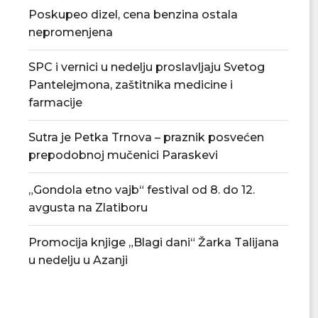
Poskupeo dizel, cena benzina ostala
nepromenjena
SPC i vernici u nedelju proslavljaju Svetog
Pantelejmona, zaštitnika medicine i
Poznat raspored Podunavske
FK Jasenica otvori
farmacije
okružne lige, sezona počinje 22....
fudbala 
04/08/2026
03/08/
Sutra je Petka Trnova – praznik posvećen
prepodobnoj mučenici Paraskevi
„Gondola etno vajb“ festival od 8. do 12.
avgusta na Zlatiboru
Promocija knjige „Blagi dani“ Žarka Talijana
u nedelju u Azanji