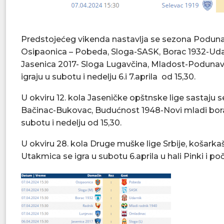
Predstojećeg vikenda nastavlja se sezona Podunavs
Osipaonica – Pobeda, Sloga-SASK, Borac 1932-Udar
Jasenica 2017- Sloga Lugavčina, Mladost-Podunav
igraju u subotu i nedelju 6.i 7.aprila od 15,30.
U okviru 12. kola Jaseničke opštnske lige sastaju s
Bačinac-Bukovac, Budućnost 1948-Novi mladi bora
subotu i nedelju od 15,30.
U okviru 28. kola Druge muške lige Srbije, košarka
Utakmica se igra u subotu 6.aprila u hali Pinki i poč