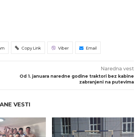
am
Copy Link
Viber
Email
Naredna vest
Od 1. januara naredne godine traktori bez kabine
zabranjeni na putevima
ANE VESTI