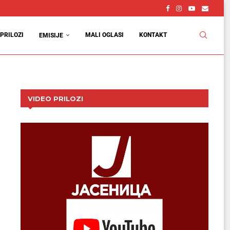
PRILOZI
MALI OGLASI
KONTAKT
EMISIJE
VIDEO PRILOZI