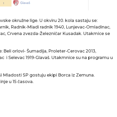
ke okružne lige. U okviru 20. kola sastaju se:
nik, Radnik-Mladi radnik 1940, Lunjevac-Omladinac,
ac, Crvena zvezda-Železničar Kusadak. Utakmice se
e: Beli orlovi- Šumadija, Proleter-Cerovac 2013,
c i Selevac 1919-Glavaš. Utakmnice su na programu u
ši Mladosti SP gostuju ekipi Borca iz Zemuna.
inje u 15 časova.