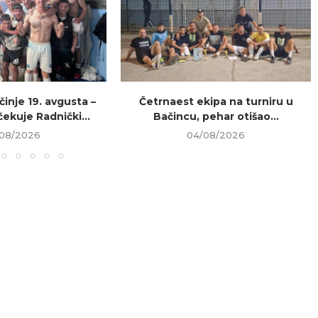
inje 19. avgusta –
Četrnaest ekipa na turniru u
ekuje Radnički...
Bačincu, pehar otišao...
08/2026
04/08/2026