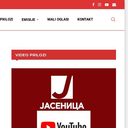
PRILOZI
MALI OGLASI
KONTAKT
EMISIJE
VIDEO PRILOZI