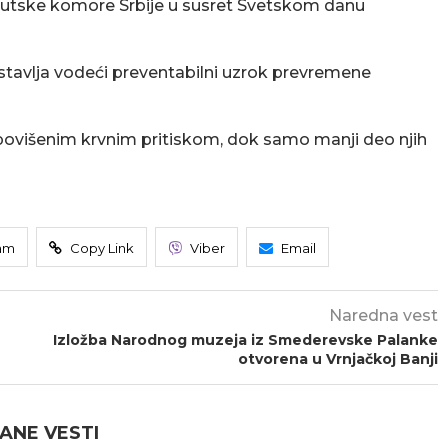
aceutske komore Srbije u susret Svetskom danu
redstavlja vodeći preventabilni uzrok prevremene
a povišenim krvnim pritiskom, dok samo manji deo njih
am
Copy Link
Viber
Email
Naredna vest
Izložba Narodnog muzeja iz Smederevske Palanke
otvorena u Vrnjačkoj Banji
ANE VESTI