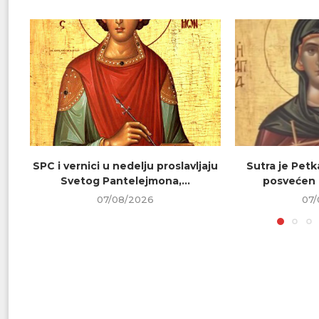
SPC i vernici u nedelju proslavljaju
Sutra je Petk
Svetog Pantelejmona,...
posvećen 
07/08/2026
07/