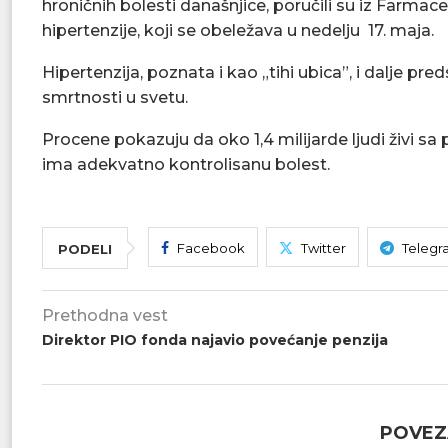
hroničnih bolesti današnjice, poručili su iz Farm
hipertenzije, koji se obeležava u nedelju 17. maja.
Hipertenzija, poznata i kao „tihi ubica”, i dalje p
smrtnosti u svetu.
Procene pokazuju da oko 1,4 milijarde ljudi živi s
ima adekvatno kontrolisanu bolest.
Facebook
Twitter
Telegr
PODELI
Prethodna vest
Direktor PIO fonda najavio povećanje penzija
POVEZ