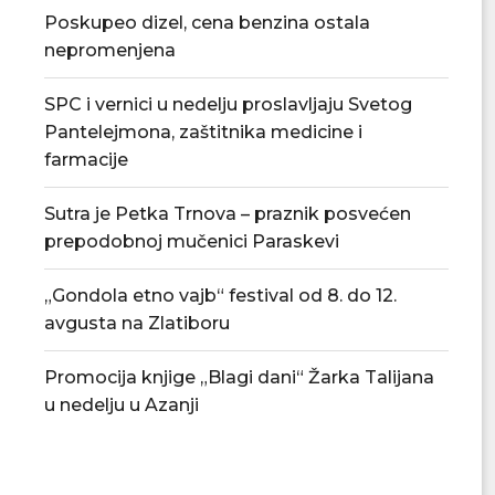
Poskupeo dizel, cena benzina ostala
nepromenjena
SPC i vernici u nedelju proslavljaju Svetog
Pantelejmona, zaštitnika medicine i
farmacije
Sutra je Petka Trnova – praznik posvećen
prepodobnoj mučenici Paraskevi
Tradicionalna Azanjska pogačijada
PU „Čika Jova Zmaj
8. avgusta
novu.
„Gondola etno vajb“ festival od 8. do 12.
07/08/2026
07/08/2
avgusta na Zlatiboru
Promocija knjige „Blagi dani“ Žarka Talijana
u nedelju u Azanji