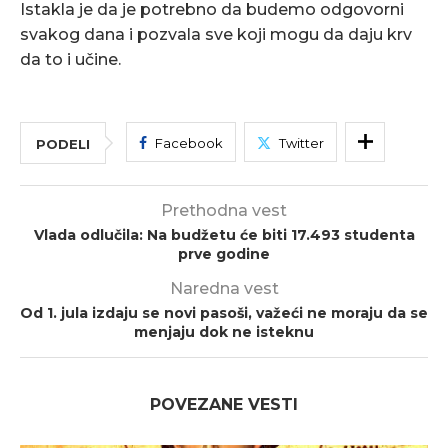
Istakla je da je potrebno da budemo odgovorni
svakog dana i pozvala sve koji mogu da daju krv
da to i učine.
Facebook
Twitter
PODELI
Prethodna vest
Vlada odlučila: Na budžetu će biti 17.493 studenta
prve godine
Naredna vest
Od 1. jula izdaju se novi pasoši, važeći ne moraju da se
menjaju dok ne isteknu
POVEZANE VESTI