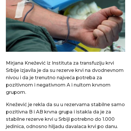
Mirjana Knežević iz Instituta za transfuziju krvi
Srbije izjavila je da su rezerve krvi na dvodnevnom
nivou i da je trenutno najveća potreba za
pozitivnom i negativnom A i nultom krvnom
grupom.
Knežević je rekla da su u rezervama stabilne samo
pozitivna B i AB krvna grupa i istakla da je za
stabilne rezerve krvi u Srbiji potrebno do 1.000
jedinica, odnosno hiljadu davalaca krvi po danu.