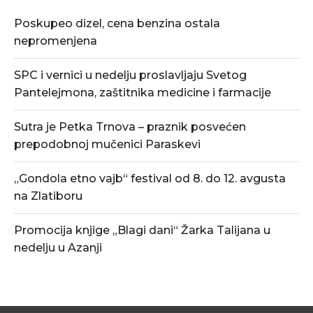
Poskupeo dizel, cena benzina ostala
nepromenjena
SPC i vernici u nedelju proslavljaju Svetog
Pantelejmona, zaštitnika medicine i farmacije
Sutra je Petka Trnova – praznik posvećen
prepodobnoj mučenici Paraskevi
„Gondola etno vajb“ festival od 8. do 12. avgusta
na Zlatiboru
Promocija knjige „Blagi dani“ Žarka Talijana u
nedelju u Azanji