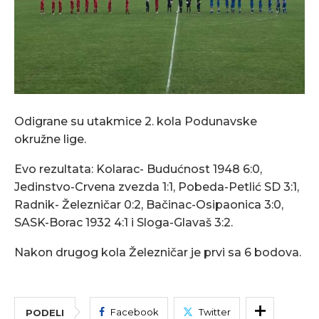
Odigrane su utakmice 2. kola Podunavske
okružne lige.
Evo rezultata: Kolarac- Budućnost 1948 6:0,
Jedinstvo-Crvena zvezda 1:1, Pobeda-Petlić SD 3:1,
Radnik- Železničar 0:2, Bačinac-Osipaonica 3:0,
SASK-Borac 1932 4:1 i Sloga-Glavaš 3:2.
Nakon drugog kola Železničar je prvi sa 6 bodova.
Facebook
Twitter
PODELI