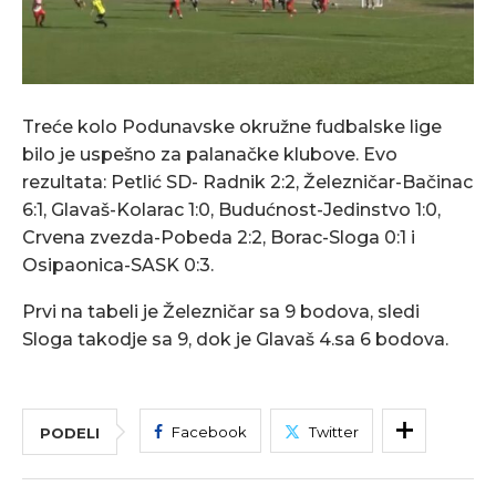
Treće kolo Podunavske okružne fudbalske lige
bilo je uspešno za palanačke klubove. Evo
rezultata: Petlić SD- Radnik 2:2, Železničar-Bačinac
6:1, Glavaš-Kolarac 1:0, Budućnost-Jedinstvo 1:0,
Crvena zvezda-Pobeda 2:2, Borac-Sloga 0:1 i
Osipaonica-SASK 0:3.
Prvi na tabeli je Železničar sa 9 bodova, sledi
Sloga takodje sa 9, dok je Glavaš 4.sa 6 bodova.
Facebook
Twitter
PODELI