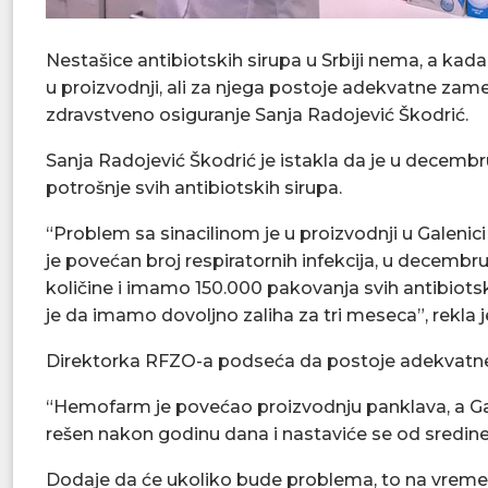
Nestašice antibiotskih sirupa u Srbiji nema, a kada
u proizvodnji, ali za njega postoje adekvatne zam
zdravstveno osiguranje Sanja Radojević Škodrić.
Sanja Radojević Škodrić je istakla da je u decembr
potrošnje svih antibiotskih sirupa.
“Problem sa sinacilinom je u proizvodnji u Galenici
je povećan broj respiratornih infekcija, u decembru
količine i imamo 150.000 pakovanja svih antibiots
je da imamo dovoljno zaliha za tri meseca”, rekla 
Direktorka RFZO-a podseća da postoje adekvatne z
“Hemofarm je povećao proizvodnju panklava, a Gal
rešen nakon godinu dana i nastaviće se od sredine 
Dodaje da će ukoliko bude problema, to na vreme r