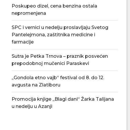
Poskupeo dizel, cena benzina ostala
nepromenjena
SPC i vernici u nedelju proslavljaju Svetog
Pantelejmona, zaštitnika medicine i
farmacije
Sutra je Petka Trnova – praznik posvećen
prepodobnoj mučenici Paraskevi
„Gondola etno vajb“ festival od 8. do 12.
avgusta na Zlatiboru
Promocija knjige „Blagi dani“ Žarka Talijana
u nedelju u Azanji