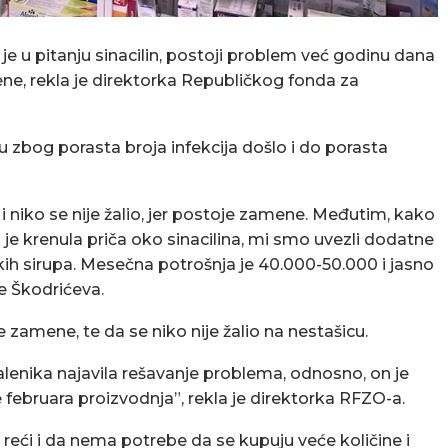
 je u pitanju sinacilin, postoji problem već godinu dana
ene, rekla je direktorka Republičkog fonda za
u zbog porasta broja infekcija došlo i do porasta
 i niko se nije žalio, jer postoje zamene. Međutim, kako
 je krenula priča oko sinacilina, mi smo uvezli dodatne
kih sirupa. Mesečna potrošnja je 40.000-50.000 i jasno
je Škodrićeva.
amene, te da se niko nije žalio na nestašicu.
enika najavila rešavanje problema, odnosno, on je
februara proizvodnja”, rekla je direktorka RFZO-a.
eći i da nema potrebe da se kupuju veće količine i