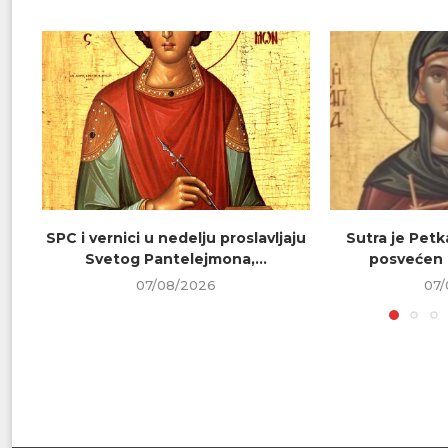
SPC i vernici u nedelju proslavljaju
Sutra je Petk
Svetog Pantelejmona,...
posvećen 
07/08/2026
07/