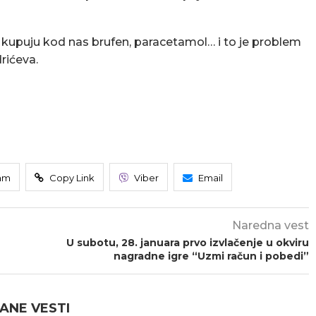
 kupuju kod nas brufen, paracetamol… i to je problem
rićeva.
am
Copy Link
Viber
Email
Naredna vest
U subotu, 28. januara prvo izvlačenje u okviru
nagradne igre “Uzmi račun i pobedi”
ANE VESTI