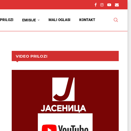
PRILOZI
MALI OGLASI
KONTAKT
EMISIJE
VIDEO PRILOZI