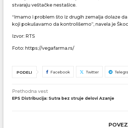
stvaraju veštačke nestašice.
“Imamo i problem što iz drugih zemalja dolaze da
koji pokušavamo da kontrolišemo”, navela je Škod
Izvor: RTS
Foto: https://vegafarma.rs/
Facebook
Twitter
Telegr
PODELI
Prethodna vest
EPS Distribucija: Sutra bez struje delovi Azanje
POVEZ