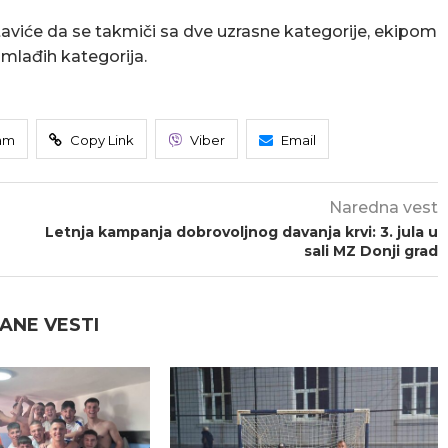
aviće da se takmiči sa dve uzrasne kategorije, ekipom
 mlađih kategorija.
am
Copy Link
Viber
Email
Naredna vest
Letnja kampanja dobrovoljnog davanja krvi: 3. jula u
sali MZ Donji grad
ANE VESTI