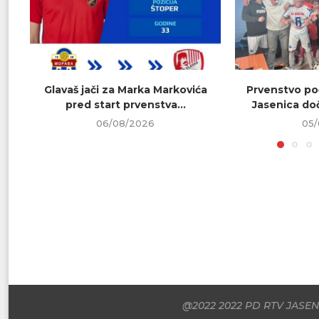
Glavaš jači za Marka Markovića
Prvenstvo poč
pred start prvenstva...
Jasenica doč
06/08/2026
05/
@2022 2022 PD RTV JASENI