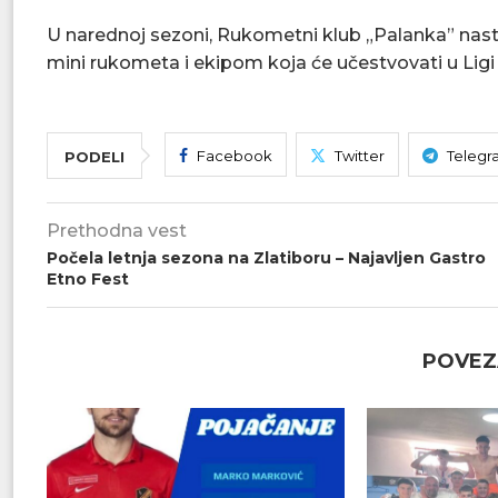
U narednoj sezoni, Rukometni klub „Palanka” nast
mini rukometa i ekipom koja će učestvovati u Ligi
Facebook
Twitter
Telegr
PODELI
Prethodna vest
Počela letnja sezona na Zlatiboru – Najavljen Gastro
Etno Fest
POVEZ