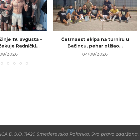
inje 19. avgusta –
Četrnaest ekipa na turniru u
ekuje Radnički...
Bačincu, pehar otišao...
08/2026
04/08/2026
CA D.O.O, 11420 Smederevska Palanka. Sva prava zadržana. 