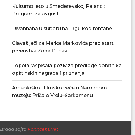
Kulturno leto u Smederevskoj Palanci:
Program za avgust
Divanhana u subotu na Trgu kod fontane
Poznat raspored Podunavske
FK Jasenica otvori
Glavaš jači za Marka Markovića pred start
okružne lige, sezona počinje 22....
fudbala 
prvenstva Zone Dunav
04/08/2026
03/08/
Topola raspisala poziv za predloge dobitnika
opštinskih nagrada i priznanja
Arheološko i filmsko veče u Narodnom
muzeju: Priča o Vrelu–Šarkamenu
Izrada sajta
Konncept.Net