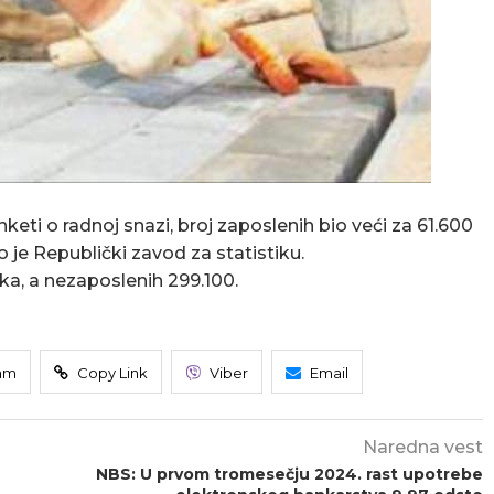
keti o radnoj snazi, broj zaposlenih bio veći za 61.600
 je Republički zavod za statistiku.
ka, a nezaposlenih 299.100.
am
Copy Link
Viber
Email
Naredna vest
NBS: U prvom tromesečju 2024. rast upotrebe