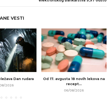
elektronskog bankarstva 9,97 odsto
ANE VESTI
beležava Dan rudara
Od 17. avgusta 18 novih lekova na
recept...
08/2026
06/08/2026