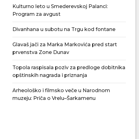
Kulturno leto u Smederevskoj Palanci:
Program za avgust
Divanhana u subotu na Trgu kod fontane
Glavaš jači za Marka Markovića pred start
prvenstva Zone Dunav
Topola raspisala poziv za predloge dobitnika
opštinskih nagrada i priznanja
Arheološko i filmsko veče u Narodnom
muzeju: Priča o Vrelu–Šarkamenu
Povećan rizik od požara – apel
U Smederevskoj P
građanima da...
vodosnabdevanj
snabdevan
06/08/2026
06/08/