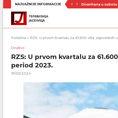
NAJVAŽNIJE INFORMACIJE
Divanhana u subotu
Prvenstvo počinje 19
Raste broj turista u 
Republički štab za v
Četrnaest ekipa na t
Poznat raspored Pod
Zavičajno udruženje 
Rezerve krvi na mini
Stiže novi toplotni 
Početna
»
RZS: U prvom kvartalu za 61.600 više zaposlenih u
Društvo
RZS: U prvom kvartalu za 61.600
period 2023.
31/05/2024