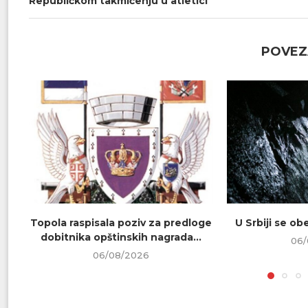
Republičkom takmičenju u atletici
POVEZ
Topola raspisala poziv za predloge
U Srbiji se o
dobitnika opštinskih nagrada...
06/
06/08/2026