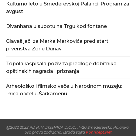
Kulturno leto u Smederevskoj Palanci: Program za
avgust
Divanhana u subotu na Trgu kod fontane
Glavaš jači za Marka Markovića pred start
prvenstva Zone Dunav
Topola raspisala poziv za predloge dobitnika
opštinskih nagrada i priznanja
Arheološko i filmsko veče u Narodnom muzeju:
Priča o Vrelu–Šarkamenu
@2022 2022 PD RTV JASENICA D.O.O, 11420 Smederevska Palanka.
Sva prava zadržana. Izrada sajta
Konncept.Net