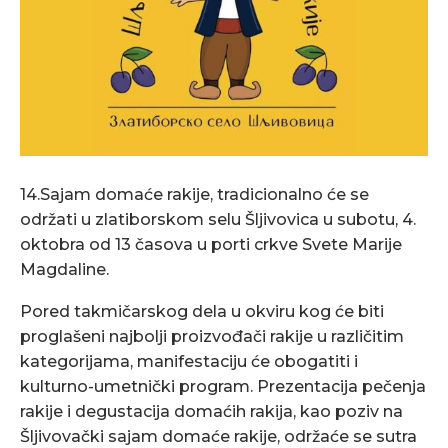
14.Sajam domaće rakije, tradicionalno će se
održati u zlatiborskom selu Šljivovica u subotu, 4.
oktobra od 13 časova u porti crkve Svete Marije
Magdaline.
Pored takmičarskog dela u okviru kog će biti
proglašeni najbolji proizvođači rakije u različitim
kategorijama, manifestaciju će obogatiti i
kulturno-umetnički program. Prezentacija pečenja
rakije i degustacija domaćih rakija, kao poziv na
Šljivovački sajam domaće rakije, održaće se sutra