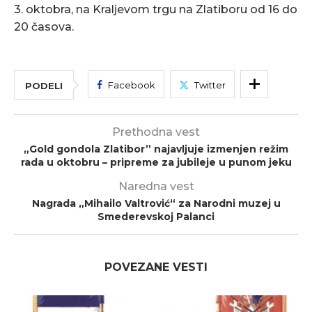
3. oktobra, na Kraljevom trgu na Zlatiboru od 16 do
20 časova.
Facebook
Twitter
PODELI
Prethodna vest
„Gold gondola Zlatibor” najavljuje izmenjen režim
rada u oktobru – pripreme za jubileje u punom jeku
Naredna vest
Nagrada „Mihailo Valtrović“ za Narodni muzej u
Smederevskoj Palanci
POVEZANE VESTI