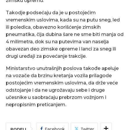
zimsku opremu.
Takodje podsećaju da je u postojećim
vremenskim uslovima, kada su na putu sneg, led
ili poledica, obavezno korišćenje zimskih
pneumatika, čija dubina šare ne sme biti manja od
4 milimetra, dok su na putevima van naselja
obavezan deo zimske opreme i lanci za sneg ili
drugi uređaji za povećanje trakcije.
Ministarstvo unutrašnjih poslova takođe apeluje
na vozače da brzinu kretanja vozila prilagode
postojećim vremenskim uslovima, da drže veće
odstojanje i da ne ugrožavaju sebe i druge
učesnike u saobraćaju prebrzom vožnjom i
nepropisnim preticanjem.
Facebook
Twitter
PODELI