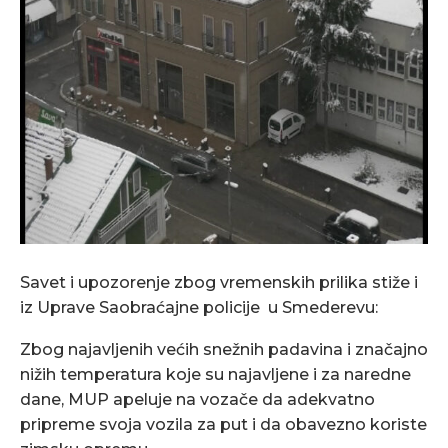
Savet i upozorenje zbog vremenskih prilika stiže i
iz Uprave Saobraćajne policije u Smederevu:
Zbog najavljenih većih snežnih padavina i značajno
nižih temperatura koje su najavljene i za naredne
dane, MUP apeluje na vozače da adekvatno
pripreme svoja vozila za put i da obavezno koriste