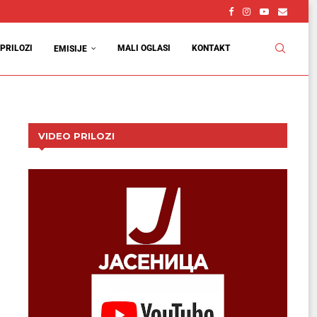
vcu
d
PRILOZI
MALI OGLASI
KONTAKT
EMISIJE
VIDEO PRILOZI