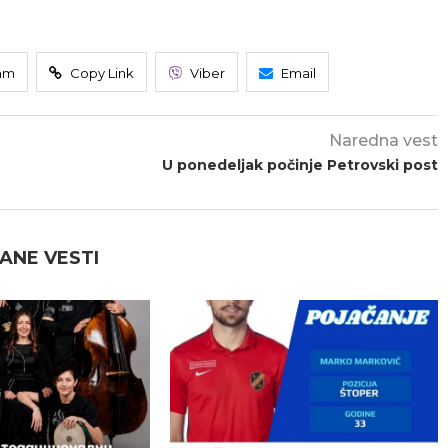
am
Copy Link
Viber
Email
Naredna vest
U ponedeljak počinje Petrovski post
ANE VESTI