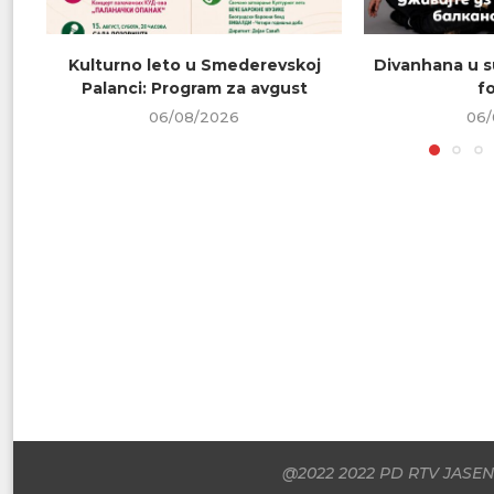
Kulturno leto u Smederevskoj
Divanhana u s
Palanci: Program za avgust
f
06/08/2026
06/
@2022 2022 PD RTV JASENI