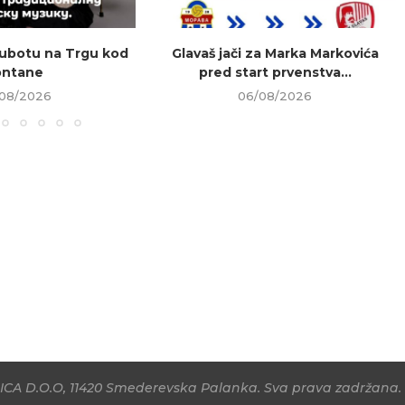
ubotu na Trgu kod
Glavaš jači za Marka Markovića
ontane
pred start prvenstva...
08/2026
06/08/2026
CA D.O.O, 11420 Smederevska Palanka. Sva prava zadržana. 