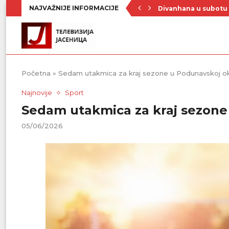
NAJVAŽNIJE INFORMACIJE
Divanhana u subotu
Prvenstvo počinje 19
Raste broj turista u 
Republički štab za v
Četrnaest ekipa na t
Poznat raspored Pod
Zavičajno udruženje 
Rezerve krvi na mini
Stiže novi toplotni 
Početna
»
Sedam utakmica za kraj sezone u Podunavskoj okr
Najnovije
Sport
Sedam utakmica za kraj sezone 
05/06/2026