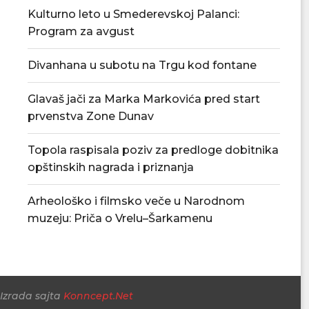
Kulturno leto u Smederevskoj Palanci:
Program za avgust
Prvenstvo počinje 19. avgusta –
Raste broj turis
Jasenica dočekuje Radnički...
najposećeniji 
Divanhana u subotu na Trgu kod fontane
05/08/2026
05/08/
Glavaš jači za Marka Markovića pred start
prvenstva Zone Dunav
Topola raspisala poziv za predloge dobitnika
opštinskih nagrada i priznanja
Arheološko i filmsko veče u Narodnom
muzeju: Priča o Vrelu–Šarkamenu
Izrada sajta
Konncept.Net