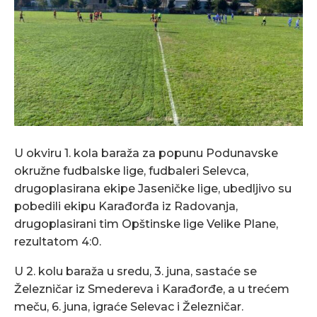
U okviru 1. kola baraža za popunu Podunavske
okružne fudbalske lige, fudbaleri Selevca,
drugoplasirana ekipe Jaseničke lige, ubedljivo su
pobedili ekipu Karađorđa iz Radovanja,
drugoplasirani tim Opštinske lige Velike Plane,
rezultatom 4:0.
U 2. kolu baraža u sredu, 3. juna, sastaće se
Železničar iz Smedereva i Karađorđe, a u trećem
meču, 6. juna, igraće Selevac i Železničar.