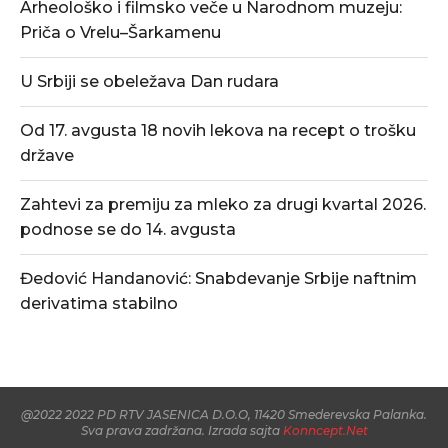
Arheološko i filmsko veče u Narodnom muzeju:
Priča o Vrelu–Šarkamenu
U Srbiji se obeležava Dan rudara
Od 17. avgusta 18 novih lekova na recept o trošku
države
Zahtevi za premiju za mleko za drugi kvartal 2026.
podnose se do 14. avgusta
Đedović Handanović: Snabdevanje Srbije naftnim
derivatima stabilno
@2022 2022 PD RTV JASENICA D.O.O, 11420 Smederevska Palanka.
Sva prava zadržana. Izrada sajta
Konncept.Net