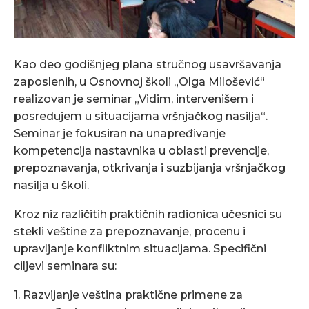
Kao deo godišnjeg plana stručnog usavršavanja
zaposlenih, u Osnovnoj školi „Olga Milošević“
realizovan je seminar „Vidim, intervenišem i
posredujem u situacijama vršnjačkog nasilja“.
Seminar je fokusiran na unapređivanje
kompetencija nastavnika u oblasti prevencije,
prepoznavanja, otkrivanja i suzbijanja vršnjačkog
nasilja u školi.
Kroz niz različitih praktičnih radionica učesnici su
stekli veštine za prepoznavanje, procenu i
upravljanje konfliktnim situacijama. Specifični
ciljevi seminara su:
1. Razvijanje veština praktične primene za