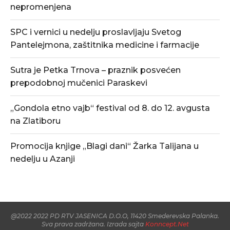
nepromenjena
SPC i vernici u nedelju proslavljaju Svetog
Pantelejmona, zaštitnika medicine i farmacije
Sutra je Petka Trnova – praznik posvećen
prepodobnoj mučenici Paraskevi
„Gondola etno vajb“ festival od 8. do 12. avgusta
na Zlatiboru
Promocija knjige „Blagi dani“ Žarka Talijana u
nedelju u Azanji
@2022 2022 PD RTV JASENICA D.O.O, 11420 Smederevska Palanka.
Sva prava zadržana. Izrada sajta
Konncept.Net