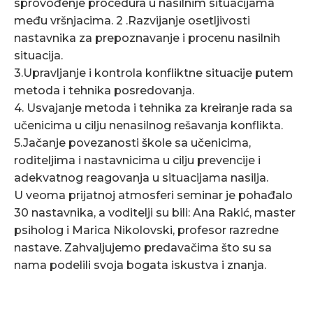
sprovođenje procedura u nasilnim situacijama
među vršnjacima. 2 .Razvijanje osetljivosti
nastavnika za prepoznavanje i procenu nasilnih
situacija.
3.Upravljanje i kontrola konfliktne situacije putem
metoda i tehnika posredovanja.
4. Usvajanje metoda i tehnika za kreiranje rada sa
učenicima u cilju nenasilnog rešavanja konflikta.
5.Jačanje povezanosti škole sa učenicima,
roditeljima i nastavnicima u cilju prevencije i
adekvatnog reagovanja u situacijama nasilja.
U veoma prijatnoj atmosferi seminar je pohađalo
30 nastavnika, a voditelji su bili: Ana Rakić, master
psiholog i Marica Nikolovski, profesor razredne
nastave. Zahvaljujemo predavačima što su sa
nama podelili svoja bogata iskustva i znanja.