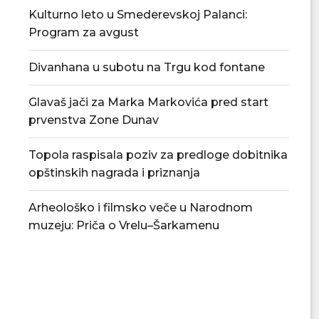
Kulturno leto u Smederevskoj Palanci:
Program za avgust
Divanhana u subotu na Trgu kod fontane
Glavaš jači za Marka Markovića pred start
prvenstva Zone Dunav
Topola raspisala poziv za predloge dobitnika
opštinskih nagrada i priznanja
Arheološko i filmsko veče u Narodnom
muzeju: Priča o Vrelu–Šarkamenu