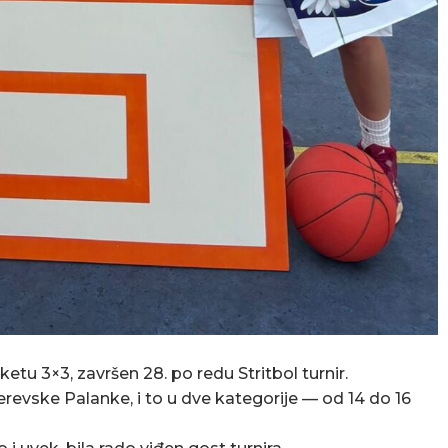
etu 3×3, završen 28. po redu Stritbol turnir.
erevske Palanke, i to u dve kategorije — od 14 do 16