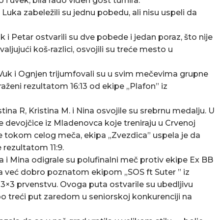
 i uvek, bila rado viđen gost turnira.
i Luka zabeležili su jednu pobedu, ali nisu uspeli da
k i Petar ostvarili su dve pobede i jedan poraz, što nije
ljujući koš-razlici, osvojili su treće mesto u
, Vuk i Ognjen trijumfovali su u svim mečevima grupne
oraženi rezultatom 16:13 od ekipe „Plafon” iz
stina R, Kristina M. i Nina osvojile su srebrnu medalju. U
e devojčice iz Mladenovca koje treniraju u Crvenoj
le tokom celog meča, ekipa „Zvezdica” uspela je da
e rezultatom 11:9.
nja i Mina odigrale su polufinalni meč protiv ekipe Ex BB
sa već dobro poznatom ekipom „SOS ft Suter ” iz
3×3 prvenstvu. Ovoga puta ostvarile su ubedljivu
po treći put zaredom u seniorskoj konkurenciji na