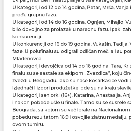
Ekipa „Thunderi“ nastupila je u više kategorija i, kao
U kategoriji od 12 do 14 godina, Petar, Mrša, Vanja 
prođu grupnu fazu.
U kategoriji od 14 do 16 godina, Ognjen, Mihajlo, Vu
bilo dovoljno za prolazak u narednu fazu. Ipak, zahva
konkurenciji.
U konkurenciji od 16 do 19 godina, Vukašin, Tadija
faze. U polufinalu su odigrali odličan meč, ali su p
Mladenovca.
U kategoriji devojčica od 14 do 16 godina, Tara, Kri
finalu su se sastale sa ekipom „Zvezdica”, koju čin
zvezdi u Beogradu. Iako su naše košarkašice vodi
izjednači i izbori produžetke, gde su na kraju slavil
U kategoriji seniorki (16+), Katarina, Anastasija, A
i nakon pobede ušle u finale. Tamo su se susrele 
Beograda, sa kojom su već igrale na Nacionalnom 
pobedu rezultatom 16:9 i osvojile zlatnu medalju, 
ovom turniru.