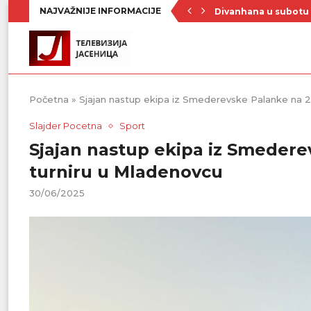
NAJVAŽNIJE INFORMACIJE
Divanhana u subotu
Prvenstvo počinje 19
Raste broj turista u 
Republički štab za v
Četrnaest ekipa na t
Poznat raspored Pod
Zavičajno udruženje 
Rezerve krvi na mini
Stiže novi toplotni 
Početna
»
Sjajan nastup ekipa iz Smederevske Palanke na 28
Slajder Pocetna
Sport
Sjajan nastup ekipa iz Smederev
turniru u Mladenovcu
30/06/2025