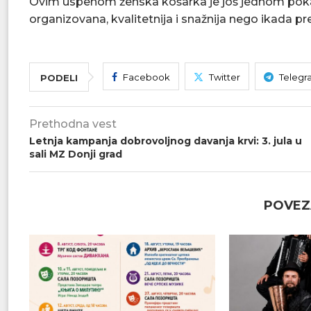
Ovim uspehom ženska košarka je još jednom pokazal
organizovana, kvalitetnija i snažnija nego ikada pre
Facebook
Twitter
Telegr
PODELI
Prethodna vest
Letnja kampanja dobrovoljnog davanja krvi: 3. jula u
sali MZ Donji grad
POVEZ