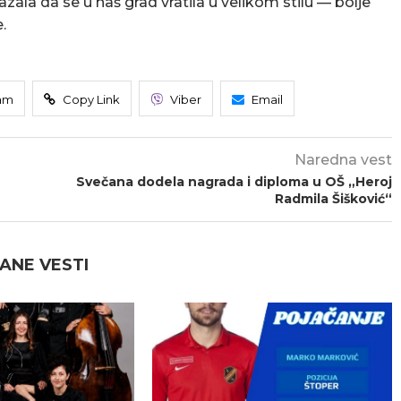
a da se u naš grad vratila u velikom stilu — bolje
.
am
Copy Link
Viber
Email
Naredna vest
Svečana dodela nagrada i diploma u OŠ „Heroj
Radmila Šišković“
ANE VESTI