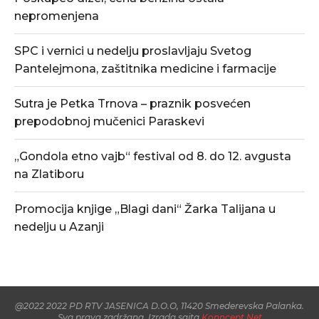
nepromenjena
SPC i vernici u nedelju proslavljaju Svetog
Pantelejmona, zaštitnika medicine i farmacije
Sutra je Petka Trnova – praznik posvećen
prepodobnoj mučenici Paraskevi
„Gondola etno vajb“ festival od 8. do 12. avgusta
na Zlatiboru
Promocija knjige „Blagi dani“ Žarka Talijana u
nedelju u Azanji
@2022 2022 PD RTV JASENICA D.O.O, 11420 Smederevska Palanka.
Sva prava zadržana. Izrada sajta
Konncept.Net