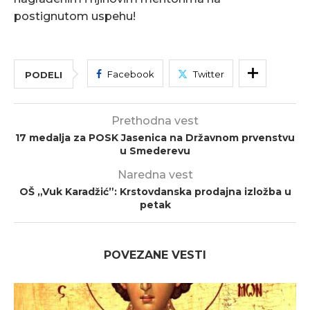
postignutom uspehu!
Facebook
Twitter
PODELI
Prethodna vest
17 medalja za POSK Jasenica na Državnom prvenstvu
u Smederevu
Naredna vest
OŠ „Vuk Karadžić”: Krstovdanska prodajna izložba u
petak
POVEZANE VESTI