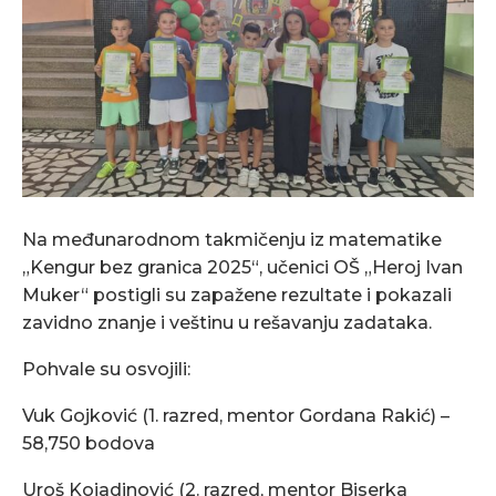
Na međunarodnom takmičenju iz matematike
„Kengur bez granica 2025“, učenici OŠ „Heroj Ivan
Muker“ postigli su zapažene rezultate i pokazali
zavidno znanje i veštinu u rešavanju zadataka.
Pohvale su osvojili:
Vuk Gojković (1. razred, mentor Gordana Rakić) –
58,750 bodova
Uroš Kojadinović (2. razred, mentor Biserka