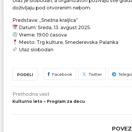
Ulaz je slobodan, a organizatori pozivaju sve gra
doživljaju pod otvorenim nebom.
Predstava: „Snežna kraljica”
Datum: Sreda, 13. avgust 2025.
Vreme: 19:00 časova
Mesto: Trg kulture, Smederevska Palanka
Ulaz slobodan
Facebook
Twitter
Telegr
PODELI
Prethodna vest
Kulturno leto – Program za decu
POVEZ