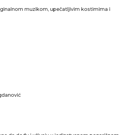
iginalnom muzikom, upečatljivim kostimima i
ogdanović