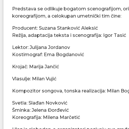
Predstava se odlikuje bogatom scenografijom, or
koreografijom, a celokupan umetnički tim čine:
Producent: Suzana Stanković Aleksić
Režija, adaptacija teksta i scenografija: Igor Tasić
Lektor: Julijana Jordanov
Kostimograf: Ema Bogdanović
Krojač: Marija Jančić
Vlasulje: Milan Vujić
Kompozitor songova, tonska realizacija: Milan B
Svetla: Slađan Novković
Šminka: Jelena Đorđević
Koreografija: Milena Marčetić