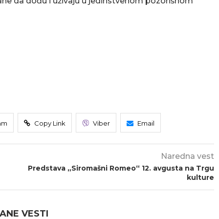
đane da dođu i uživaju u jedinstvenom pozorišnom
am
Copy Link
Viber
Email
Naredna vest
Predstava „Siromašni Romeo“ 12. avgusta na Trgu
kulture
ANE VESTI