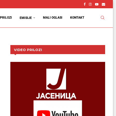
vcu
d
PRILOZI
MALI OGLASI
KONTAKT
EMISIJE
VIDEO PRILOZI