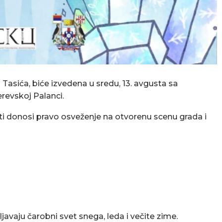
a Tasića, biće izvedena u sredu, 13. avgusta sa
revskoj Palanci.
rosti donosi pravo osveženje na otvorenu scenu grada i
javaju čarobni svet snega, leda i večite zime.