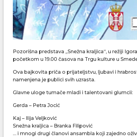
Pozorišna predstava „Snežna kraljica“, u režiji Igor
početkom u 19.00 časova na Trgu kulture u Smede
Ova bajkovita priča o prijateljstvu, ljubavi i hrab
namenjena je publici svih uzrasta.
Glavne uloge tumače mladi i talentovani glumcii:
Gerda – Petra Jocić
Kaj – Ilija Veljković
Snežna kraljica – Branka Filipović
… i mnogi drugi članovi ansambla koji zajedno oživl