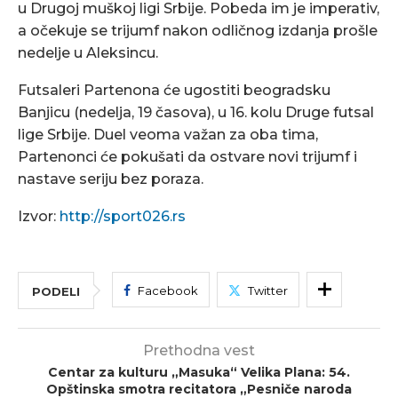
u Drugoj muškoj ligi Srbije. Pobeda im je imperativ,
a očekuje se trijumf nakon odličnog izdanja prošle
nedelje u Aleksincu.
Futsaleri Partenona će ugostiti beogradsku
Banjicu (nedelja, 19 časova), u 16. kolu Druge futsal
lige Srbije. Duel veoma važan za oba tima,
Partenonci će pokušati da ostvare novi trijumf i
nastave seriju bez poraza.
Izvor:
http://sport026.rs
Facebook
Twitter
PODELI
Prethodna vest
Centar za kulturu „Masuka“ Velika Plana: 54.
Opštinska smotra recitatora „Pesniče naroda