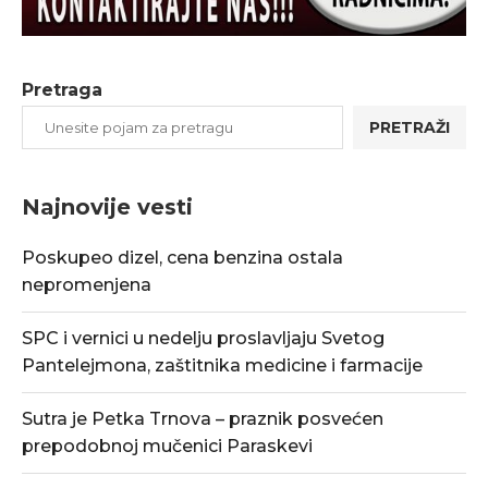
Pretraga
PRETRAŽI
Najnovije vesti
Poskupeo dizel, cena benzina ostala
nepromenjena
SPC i vernici u nedelju proslavljaju Svetog
Pantelejmona, zaštitnika medicine i farmacije
Sutra je Petka Trnova – praznik posvećen
prepodobnoj mučenici Paraskevi