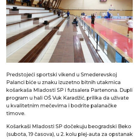
Predstojeći sportski vikend u Smederevskoj
Palanci biće u znaku izuzetno bitnih utakmica
košarkaša Mladosti SP i futsalera Partenona. Dupli
program u hali OŠ Vuk Karadžić, prilika da uživate
u kvalitetnim mečevima i bodrite palanačke
timove.
Košarkaši Mladosti SP dočekuju beogradski Beko
(subota, 19 časova), u 2. kolu plej-auta za opstanak