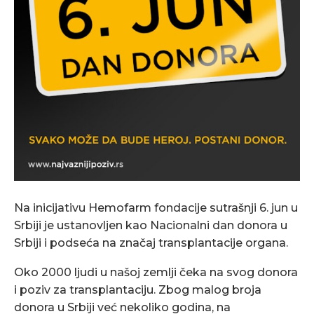
Na inicijativu Hemofarm fondacije sutrašnji 6. jun u
Srbiji je ustanovljen kao Nacionalni dan donora u
Srbiji i podseća na značaj transplantacije organa.
Oko 2000 ljudi u našoj zemlji čeka na svog donora
i poziv za transplantaciju. Zbog malog broja
donora u Srbiji već nekoliko godina, na