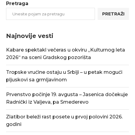
Pretraga
PRETRAŽI
Najnovije vesti
Kabare spektakl večeras u okviru „Kulturnog leta
2026“ na sceni Gradskog pozorišta
Tropske vrućine ostaju u Srbiji – u petak mogući
pljuskovi sa grmljavinom
Prvenstvo počinje 19. avgusta – Jasenica dočekuje
Radnički iz Valjeva, pa Smederevo
Zlatibor beleži rast posete u prvoj polovini 2026.
godini