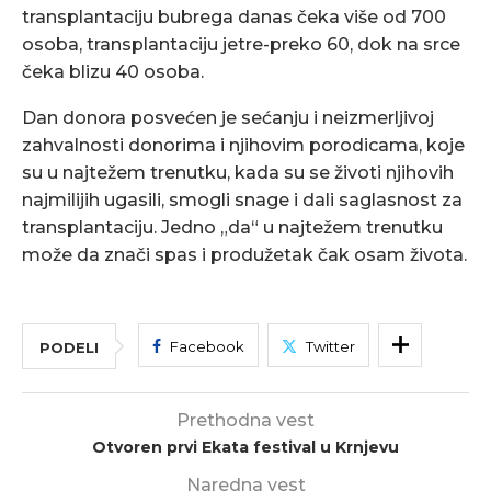
transplantaciju bubrega danas čeka više od 700
osoba, transplantaciju jetre-preko 60, dok na srce
čeka blizu 40 osoba.
Dan donora posvećen je sećanju i neizmerljivoj
zahvalnosti donorima i njihovim porodicama, koje
su u najtežem trenutku, kada su se životi njihovih
najmilijih ugasili, smogli snage i dali saglasnost za
transplantaciju. Jedno „da“ u najtežem trenutku
može da znači spas i produžetak čak osam života.
Facebook
Twitter
PODELI
Prethodna vest
Otvoren prvi Ekata festival u Krnjevu
Naredna vest