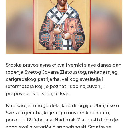
Srpska pravoslavna crkva i vernici slave danas dan
rođenja Svetog Jovana Zlatoustog, nekadašnjeg
carigradskog patrijarha, velikog svetitelja i
reformatora koji je poznat i kao najčuveniji
propovednik u istoriji crkve.
Napisao je mnogo dela, kao i liturgiju. Ubraja se u
Sveta tri jerarha, koji se, po novom kalendaru,
praznuju 12. februara. Nadimak Zlatousti dobio je
zbog svojih retoričkih sposobnosti. Smatra se