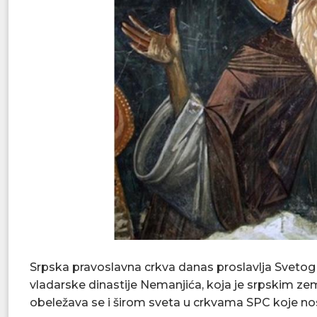
Srpska pravoslavna crkva danas proslavlja Sveto
vladarske dinastije Nemanjića, koja je srpskim zem
obeležava se i širom sveta u crkvama SPC koje no