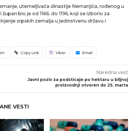
manje, utemeljivača dinastije Nemanjića, rođenog u
župan bio je od 1166. do 1196, koji se izborio za
injenje srpskih zemalja u jedinstvenu državu i
am
Copy Link
Viber
Email
Naredna vest
Javni poziv za podsticaje po hektaru u biljnoj
proizvodnji otvoren do 25. marta
ANE VESTI