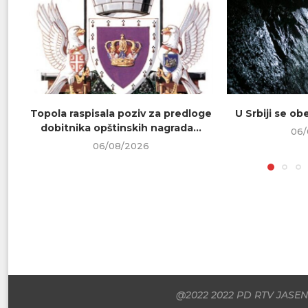
Topola raspisala poziv za predloge
U Srbiji se o
dobitnika opštinskih nagrada...
06/
06/08/2026
@2022 2022 PD RTV JASENI