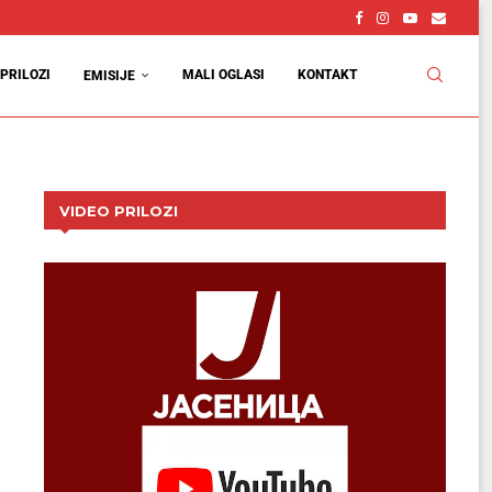
vcu
d
PRILOZI
MALI OGLASI
KONTAKT
EMISIJE
VIDEO PRILOZI