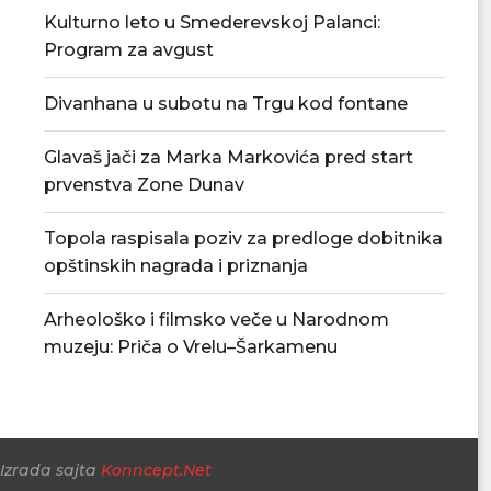
Kulturno leto u Smederevskoj Palanci:
Program za avgust
Divanhana u subotu na Trgu kod fontane
Glavaš jači za Marka Markovića pred start
Povećan rizik od požara – apel
U Smederevskoj P
prvenstva Zone Dunav
građanima da...
vodosnabdevanj
snabdevan
06/08/2026
Topola raspisala poziv za predloge dobitnika
06/08/
opštinskih nagrada i priznanja
Arheološko i filmsko veče u Narodnom
muzeju: Priča o Vrelu–Šarkamenu
Izrada sajta
Konncept.Net