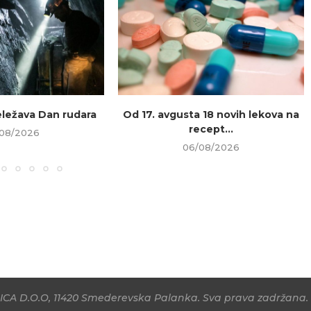
beležava Dan rudara
Od 17. avgusta 18 novih lekova na
recept...
08/2026
06/08/2026
CA D.O.O, 11420 Smederevska Palanka. Sva prava zadržana. 