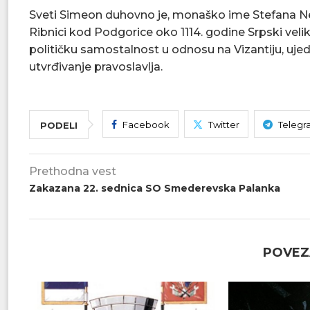
Sveti Simeon duhovno je, monaško ime Stefana Ne
Ribnici kod Podgorice oko 1114. godine Srpski veliki 
političku samostalnost u odnosu na Vizantiju, ujed
utvrđivanje pravoslavlja.
Facebook
Twitter
Telegr
PODELI
Prethodna vest
Zakazana 22. sednica SO Smederevska Palanka
POVEZ