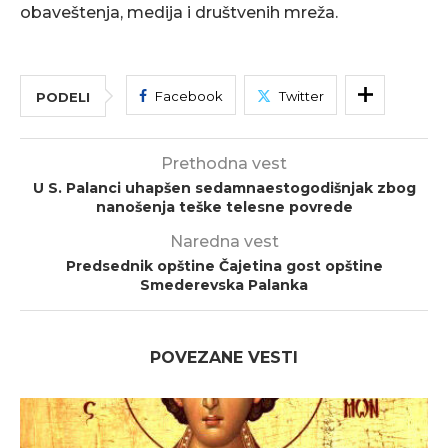
obaveštenja, medija i društvenih mreža.
Facebook
Twitter
PODELI
Prethodna vest
U S. Palanci uhapšen sedamnaestogodišnjak zbog
nanošenja teške telesne povrede
Naredna vest
Predsednik opštine Čajetina gost opštine
Smederevska Palanka
POVEZANE VESTI