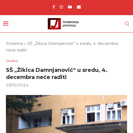
Početna
»
SŠ „Žikica Damnjanović“ u sredu, 4. decembra
neće raditi
Društvo
SŠ „Žikica Damnjanović“ u sredu, 4.
decembra neće raditi
03/12/2024