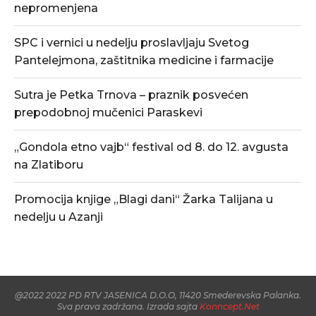
nepromenjena
SPC i vernici u nedelju proslavljaju Svetog
Pantelejmona, zaštitnika medicine i farmacije
Sutra je Petka Trnova – praznik posvećen
prepodobnoj mučenici Paraskevi
„Gondola etno vajb“ festival od 8. do 12. avgusta
na Zlatiboru
Promocija knjige „Blagi dani“ Žarka Talijana u
nedelju u Azanji
@2022 2022 PD RTV JASENICA D.O.O, 11420 Smederevska Palanka.
Sva prava zadržana. Izrada sajta
Konncept.Net