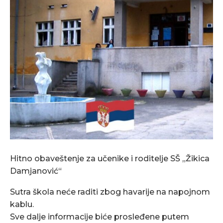
Hitno obaveštenje za učenike i roditelje SŠ „Žikica
Damjanović“
Sutra škola neće raditi zbog havarije na napojnom
kablu.
Sve dalje informacije biće prosleđene putem