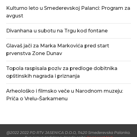
Kulturno leto u Smederevskoj Palanci: Program za
avgust
Divanhana u subotu na Trgu kod fontane
Glavaš jači za Marka Markovića pred start
prvenstva Zone Dunav
Topola raspisala poziv za predloge dobitnika
opštinskih nagrada i priznanja
Arheološko i filmsko veče u Narodnom muzeju:
Priča o Vrelu–Šarkamenu
@2022 2022 PD RTV JASENICA D.O.O, 11420 Smederevska Palanka.