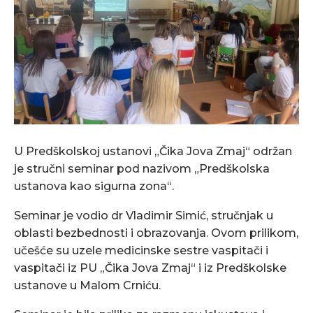
U Predškolskoj ustanovi „Čika Jova Zmaj“ održan
je stručni seminar pod nazivom „Predškolska
ustanova kao sigurna zona“.
Seminar je vodio dr Vladimir Simić, stručnjak u
oblasti bezbednosti i obrazovanja. Ovom prilikom,
učešće su uzele medicinske sestre vaspitači i
vaspitači iz PU „Čika Jova Zmaj“ i iz Predškolske
ustanove u Malom Crniću.