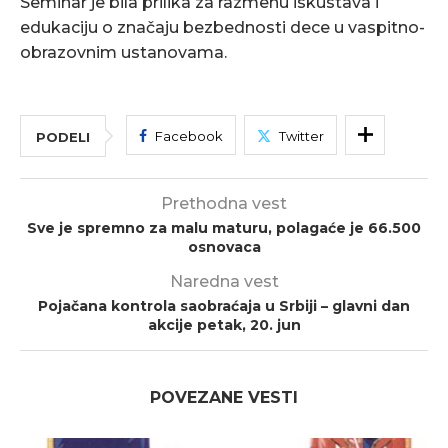
Seminar je bila prilika za razmenu iskustava i
edukaciju o značaju bezbednosti dece u vaspitno-
obrazovnim ustanovama.
Facebook
Twitter
PODELI
Prethodna vest
Sve je spremno za malu maturu, polagaće je 66.500
osnovaca
Naredna vest
Pojačana kontrola saobraćaja u Srbiji – glavni dan
akcije petak, 20. jun
POVEZANE VESTI