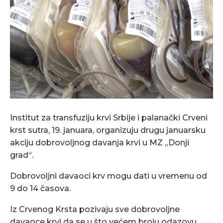
Institut za transfuziju krvi Srbije i palanački Crveni
krst sutra, 19. januara, organizuju drugu januarsku
akciju dobrovoljnog davanja krvi u MZ „Donji
grad“.
Dobrovoljni davaoci krv mogu dati u vremenu od
9 do 14 časova.
Iz Crvenog Krsta pozivaju sve dobrovoljne
davaoce krvi da se u što većem broju odazovu