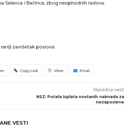
a Selevca i Bačinca, zbog neophodnih radova.
aniji završetak poslova.
am
Copy Link
Viber
Email
Naredna vest
NSZ: Počela isplata novčanih naknada za
nezaposlene
ANE VESTI