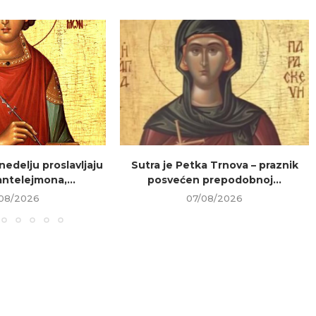
 nedelju proslavljaju
Sutra je Petka Trnova – praznik
ntelejmona,...
posvećen prepodobnoj...
08/2026
07/08/2026