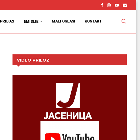
PRILOZI
MALI OGLASI
KONTAKT
EMISIJE
VIDEO PRILOZI