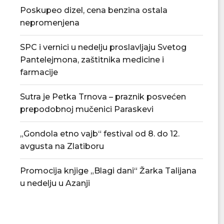
Poskupeo dizel, cena benzina ostala
nepromenjena
SPC i vernici u nedelju proslavljaju Svetog
Pantelejmona, zaštitnika medicine i
farmacije
Sutra je Petka Trnova – praznik posvećen
prepodobnoj mučenici Paraskevi
„Gondola etno vajb“ festival od 8.
Promocija knjige „B
do 12....
Talijana u n
„Gondola etno vajb“ festival od 8. do 12.
07/08/2026
07/08/2
avgusta na Zlatiboru
Promocija knjige „Blagi dani“ Žarka Talijana
u nedelju u Azanji