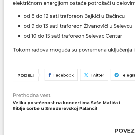
električnom energijom ostaće potrošači u delovim
od 8 do 12 sati traforeon Bajkići u Bačincu
od 9 do 13 sati traforeon Živanovići u Selevcu
od 10 do 15 sati traforeon Selevac Centar
Tokom radova moguća su povremena uključenja i r
Facebook
Twitter
Telegr
PODELI
Prethodna vest
Velika posećenost na koncertima Saše Matića i
Riblje čorbe u Smederevskoj Palanci!
POVEZ