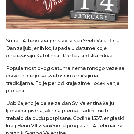
Sutra, 14. februara proslavlja se i Sveti Valentin –
Dan zaljubljenih koji spada u datume koje
obeležavaju Katolička i Protestantska crkva.
Popularnost ovog datuma nema mnogo veze sa
crkvom, nego sa svetovnim običajima i
tradicijama. To je period kraja zime i očekivanja
proleća.
Uobičajeno je da se za dan Sv. Valentina šalju
ljubavna pisma, ali ona prema tradiciji ne bi
trebalo da budu potpisana. Godine 1537. engleski
kralj Henri VII zvanično je proglasio 14. februar za
praznik Svetog Valentina.