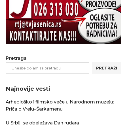
Pretraga
PRETRAŽI
Najnovije vesti
Arheološko i filmsko veče u Narodnom muzeju:
Priča o Vrelu–Šarkamenu
U Srbiji se obeležava Dan rudara