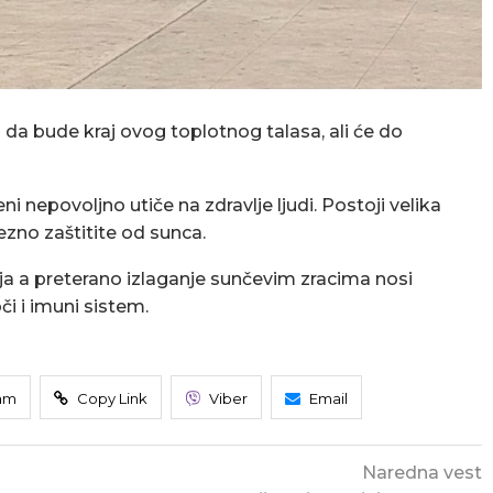
a bude kraj ovog toplotnog talasa, ali će do
 nepovoljno utiče na zdravlje ljudi. Postoji velika
zno zaštitite od sunca.
nja a preterano izlaganje sunčevim zracima nosi
či i imuni sistem.
am
Copy Link
Viber
Email
Naredna vest