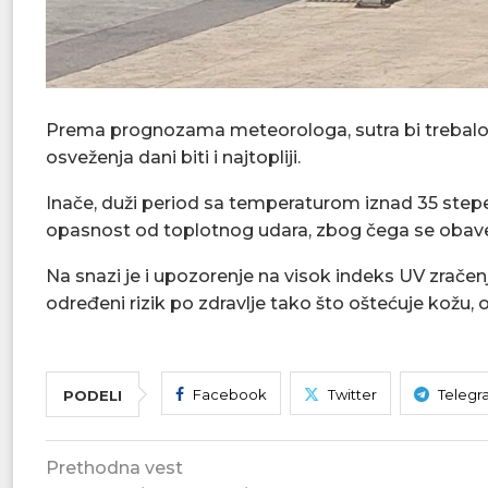
Prema prognozama meteorologa, sutra bi trebalo d
osveženja dani biti i najtopliji.
Inače, duži period sa temperaturom iznad 35 stepeni
opasnost od toplotnog udara, zbog čega se obave
Na snazi je i upozorenje na visok indeks UV zrače
određeni rizik po zdravlje tako što oštećuje kožu, o
Facebook
Twitter
Telegr
PODELI
Prethodna vest