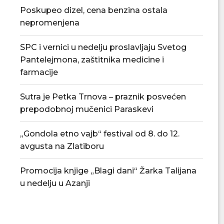
Poskupeo dizel, cena benzina ostala
nepromenjena
SPC i vernici u nedelju proslavljaju Svetog
Pantelejmona, zaštitnika medicine i
farmacije
Sutra je Petka Trnova – praznik posvećen
prepodobnoj mučenici Paraskevi
„Gondola etno vajb“ festival od 8. do 12.
avgusta na Zlatiboru
Promocija knjige „Blagi dani“ Žarka Talijana
u nedelju u Azanji