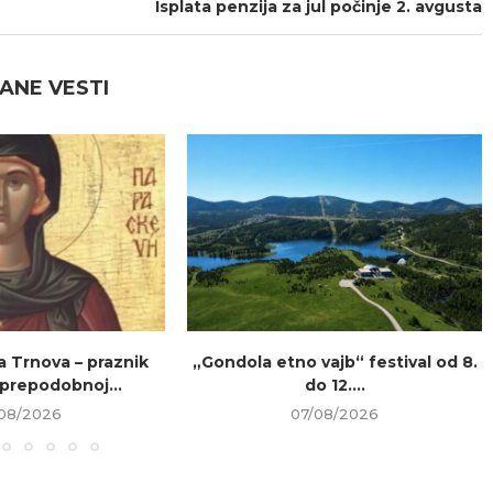
Isplata penzija za jul počinje 2. avgusta
ANE VESTI
a Trnova – praznik
„Gondola etno vajb“ festival od 8.
prepodobnoj...
do 12....
08/2026
07/08/2026