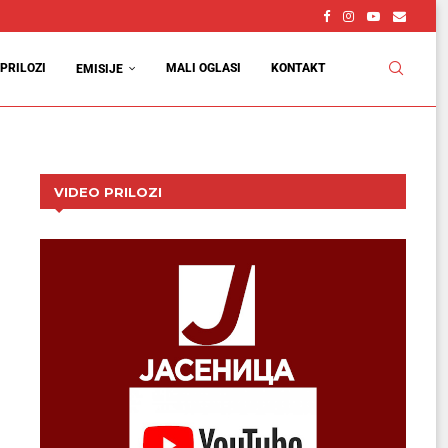
PRILOZI
MALI OGLASI
KONTAKT
EMISIJE
VIDEO PRILOZI