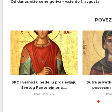
Od danas niže cene goriva – važe do 1. avgusta
POVEZ
SPC i vernici u nedelju proslavljaju
Sutra je Petk
Svetog Pantelejmona,...
posvećen 
07/08/2026
07/