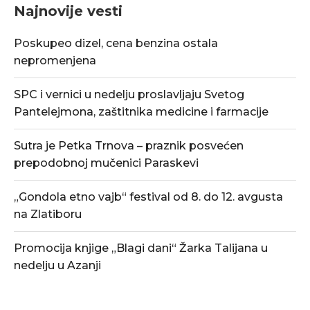
Najnovije vesti
Poskupeo dizel, cena benzina ostala
nepromenjena
SPC i vernici u nedelju proslavljaju Svetog
Pantelejmona, zaštitnika medicine i farmacije
Sutra je Petka Trnova – praznik posvećen
prepodobnoj mučenici Paraskevi
„Gondola etno vajb“ festival od 8. do 12. avgusta
na Zlatiboru
Promocija knjige „Blagi dani“ Žarka Talijana u
nedelju u Azanji