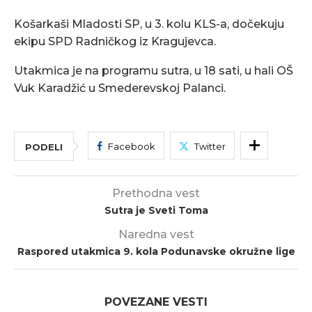
Košarkaši Mladosti SP, u 3. kolu KLS-a, dočekuju
ekipu SPD Radničkog iz Kragujevca.
Utakmica je na programu sutra, u 18 sati, u hali OŠ
Vuk Karadžić u Smederevskoj Palanci.
Facebook
Twitter
PODELI
Prethodna vest
Sutra je Sveti Toma
Naredna vest
Raspored utakmica 9. kola Podunavske okružne lige
POVEZANE VESTI