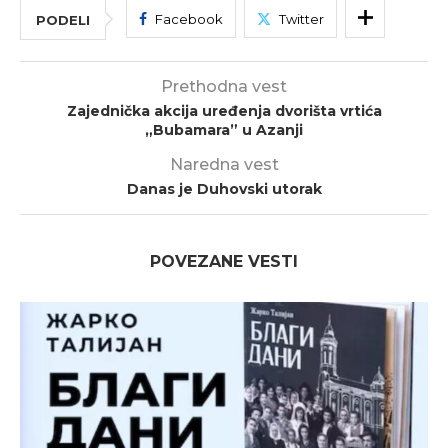
Facebook
Twitter
PODELI
Prethodna vest
Zajednička akcija uređenja dvorišta vrtića
„Bubamara” u Azanji
Naredna vest
Danas je Duhovski utorak
POVEZANE VESTI