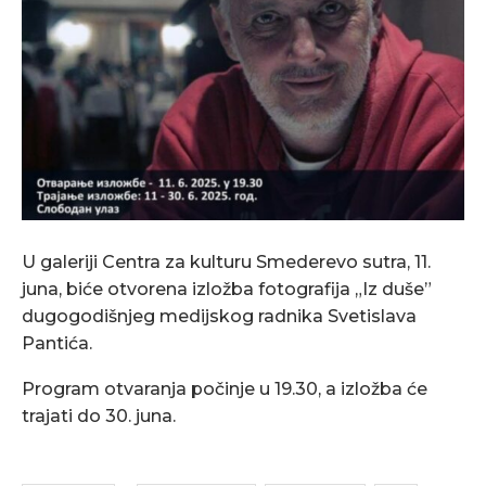
U galeriji Centra za kulturu Smederevo sutra, 11.
juna, biće otvorena izložba fotografija „Iz duše”
dugogodišnjeg medijskog radnika Svetislava
Pantića.
Program otvaranja počinje u 19.30, a izložba će
trajati do 30. juna.