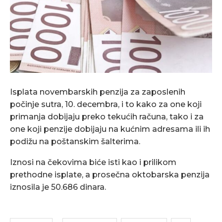
Isplata novembarskih penzija za zaposlenih
počinje sutra, 10. decembra, i to kako za one koji
primanja dobijaju preko tekućih računa, tako i za
one koji penzije dobijaju na kućnim adresama ili ih
podižu na poštanskim šalterima.
Iznosi na čekovima biće isti kao i prilikom
prethodne isplate, a prosečna oktobarska penzija
iznosila je 50.686 dinara.