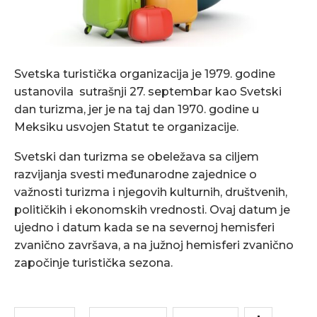
Svetska turistička organizacija je 1979. godine
ustanovila sutrašnji 27. septembar kao Svetski
dan turizma, jer je na taj dan 1970. godine u
Meksiku usvojen Statut te organizacije.
Svetski dan turizma se obeležava sa ciljem
razvijanja svesti međunarodne zajednice o
važnosti turizma i njegovih kulturnih, društvenih,
političkih i ekonomskih vrednosti. Ovaj datum je
ujedno i datum kada se na severnoj hemisferi
zvanično završava, a na južnoj hemisferi zvanično
započinje turistička sezona.