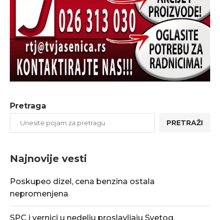
Pretraga
PRETRAŽI
Najnovije vesti
Poskupeo dizel, cena benzina ostala
nepromenjena
SPC i vernici u nedelju proslavljaju Svetog