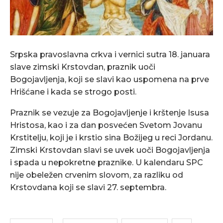
Srpska pravoslavna crkva i vernici sutra 18. januara
slave zimski Krstovdan, praznik uoči
Bogojavljenja, koji se slavi kao uspomena na prve
Hrišćane i kada se strogo posti.
Praznik se vezuje za Bogojavljenje i krštenje Isusa
Hristosa, kao i za dan posvećen Svetom Jovanu
Krstitelju, koji je i krstio sina Božijeg u reci Jordanu.
Zimski Krstovdan slavi se uvek uoči Bogojavljenja
i spada u nepokretne praznike. U kalendaru SPC
nije obeležen crvenim slovom, za razliku od
Krstovdana koji se slavi 27. septembra.