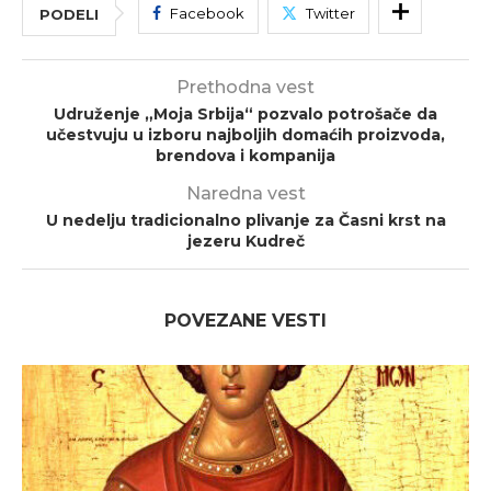
Facebook
Twitter
PODELI
Prethodna vest
Udruženje „Moja Srbija“ pozvalo potrošače da
učestvuju u izboru najboljih domaćih proizvoda,
brendova i kompanija
Naredna vest
U nedelju tradicionalno plivanje za Časni krst na
jezeru Kudreč
POVEZANE VESTI