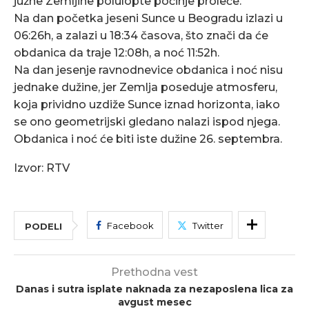
južne Zemljine polulopte počinje proleće.
Na dan početka jeseni Sunce u Beogradu izlazi u
06:26h, a zalazi u 18:34 časova, što znači da će
obdanica da traje 12:08h, a noć 11:52h.
Na dan jesenje ravnodnevice obdanica i noć nisu
jednake dužine, jer Zemlja poseduje atmosferu,
koja prividno uzdiže Sunce iznad horizonta, iako
se ono geometrijski gledano nalazi ispod njega.
Obdanica i noć će biti iste dužine 26. septembra.
Izvor: RTV
Facebook
Twitter
PODELI
Prethodna vest
Danas i sutra isplate naknada za nezaposlena lica za
avgust mesec