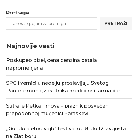
Pretraga
PRETRAŽI
Najnovije vesti
Poskupeo dizel, cena benzina ostala
nepromenjena
SPC i vernici u nedelju proslavljaju Svetog
Pantelejmona, zaštitnika medicine i farmacije
Sutra je Petka Trnova – praznik posvećen
prepodobnoj mučenici Paraskevi
„Gondola etno vajb“ festival od 8. do 12. avgusta
na Zlatiboru