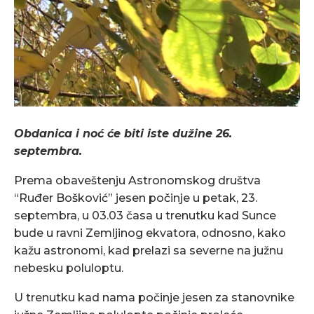
Obdanica i noć će biti iste dužine 26.
septembra.
Prema obaveštenju Astronomskog društva
“Ruđer Bošković” jesen počinje u petak, 23.
septembra, u 03.03 časa u trenutku kad Sunce
bude u ravni Zemljinog ekvatora, odnosno, kako
kažu astronomi, kad prelazi sa severne na južnu
nebesku poluloptu.
U trenutku kad nama počinje jesen za stanovnike