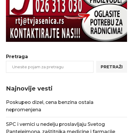
Pretraga
PRETRAŽI
Najnovije vesti
Poskupeo dizel, cena benzina ostala
nepromenjena
SPC i vernici u nedelju proslavljaju Svetog
Pantelejmona, zaštitnika medicine i farmacije