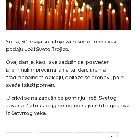
Sutra, 30. maja su letnje zadušnice i one uvek
padaju uoči Svete Trojice.
Ovaj dan je, kao i sve zadušnice, posvećen
preminulim precima, a na taj dan, prema
tradicionalnom običaju, obilaze se grobovi, pale
sveće i služi pomen.
U crkvi se na zadušnice pominju i reči Svetog
Jovana Zlatoustog, jednog od najvećih bogoslova
iz četvrtog veka.