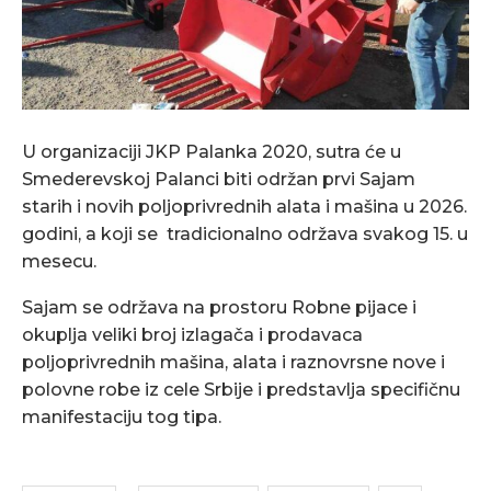
U organizaciji JKP Palanka 2020, sutra će u
Smederevskoj Palanci biti održan prvi Sajam
starih i novih poljoprivrednih alata i mašina u 2026.
godini, a koji se tradicionalno održava svakog 15. u
mesecu.
Sajam se održava na prostoru Robne pijace i
okuplja veliki broj izlagača i prodavaca
poljoprivrednih mašina, alata i raznovrsne nove i
polovne robe iz cele Srbije i predstavlja specifičnu
manifestaciju tog tipa.