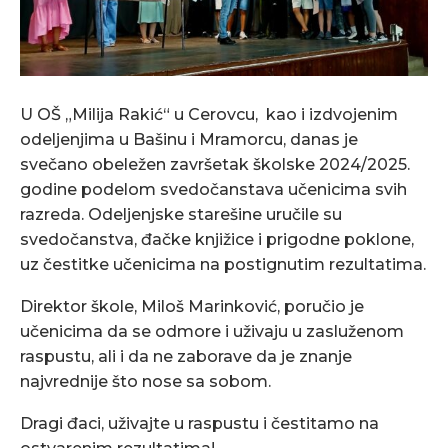
U OŠ „Milija Rakić“ u Cerovcu, kao i izdvojenim
odeljenjima u Bašinu i Mramorcu, danas je
svečano obeležen završetak školske 2024/2025.
godine podelom svedočanstava učenicima svih
razreda. Odeljenjske starešine uručile su
svedočanstva, đačke knjižice i prigodne poklone,
uz čestitke učenicima na postignutim rezultatima.
Direktor škole, Miloš Marinković, poručio je
učenicima da se odmore i uživaju u zasluženom
raspustu, ali i da ne zaborave da je znanje
najvrednije što nose sa sobom.
Dragi đaci, uživajte u raspustu i čestitamo na