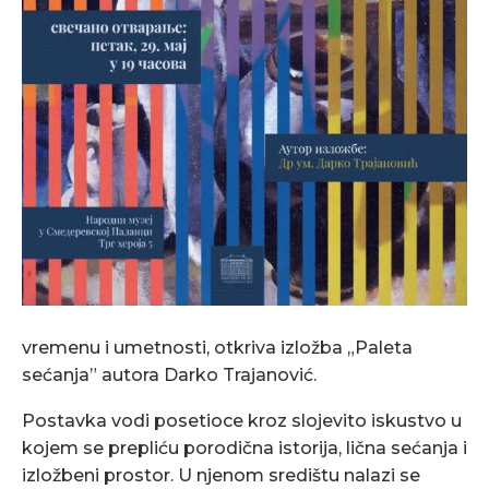
vremenu i umetnosti, otkriva izložba „Paleta
sećanja” autora Darko Trajanović.
Postavka vodi posetioce kroz slojevito iskustvo u
kojem se prepliću porodična istorija, lična sećanja i
izložbeni prostor. U njenom središtu nalazi se