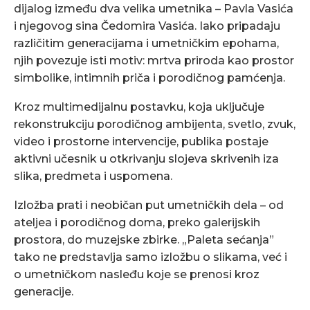
dijalog između dva velika umetnika – Pavla Vasića
i njegovog sina Čedomira Vasića. Iako pripadaju
različitim generacijama i umetničkim epohama,
njih povezuje isti motiv: mrtva priroda kao prostor
simbolike, intimnih priča i porodičnog pamćenja.
Kroz multimedijalnu postavku, koja uključuje
rekonstrukciju porodičnog ambijenta, svetlo, zvuk,
video i prostorne intervencije, publika postaje
aktivni učesnik u otkrivanju slojeva skrivenih iza
slika, predmeta i uspomena.
Izložba prati i neobičan put umetničkih dela – od
ateljea i porodičnog doma, preko galerijskih
prostora, do muzejske zbirke. „Paleta sećanja”
tako ne predstavlja samo izložbu o slikama, već i
o umetničkom nasleđu koje se prenosi kroz
generacije.