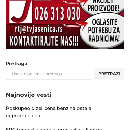
Pretraga
PRETRAŽI
Najnovije vesti
Poskupeo dizel, cena benzina ostala
nepromenjena
SPC i vernici u nedelju proslavljaju Svetog