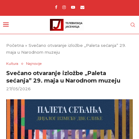
Početna
»
Svečano otvaranje izložbe „Paleta sećanja” 29.
maja u Narodnom muzeju
Kultura
Najnovije
Svečano otvaranje izložbe „Paleta
sećanja” 29. maja u Narodnom muzeju
27/05/2026