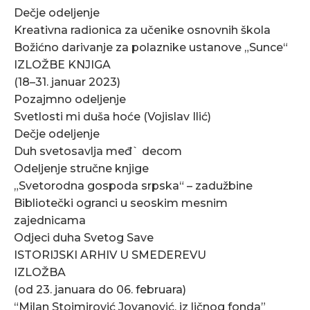
Dečje odeljenje
Kreativna radionica za učenike osnovnih škola
Božićno darivanje za polaznike ustanove „Sunce“
IZLOŽBE KNJIGA
(18–31. januar 2023)
Pozajmno odeljenje
Svetlosti mi duša hoće (Vojislav Ilić)
Dečje odeljenje
Duh svetosavlja međ` decom
Odeljenje stručne knjige
„Svetorodna gospoda srpska“ – zadužbine
Bibliotečki ogranci u seoskim mesnim
zajednicama
Odjeci duha Svetog Save
ISTORIJSKI ARHIV U SMEDEREVU
IZLOŽBA
(od 23. januara do 06. februara)
“Milan Stoimirović Jovanović, iz ličnog fonda”