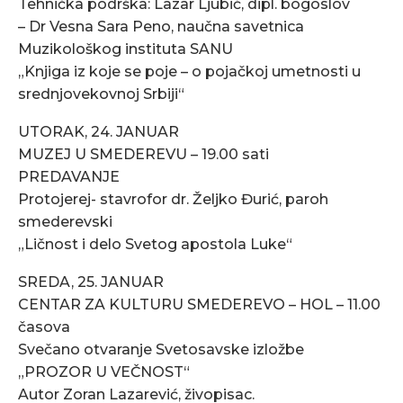
Tehnička podrška: Lazar Ljubić, dipl. bogoslov
– Dr Vesna Sara Peno, naučna savetnica
Muzikološkog instituta SANU
„Knjiga iz koje se poje – o pojačkoj umetnosti u
srednjovekovnoj Srbiji“
UTORAK, 24. JANUAR
MUZEJ U SMEDEREVU – 19.00 sati
PREDAVANJE
Protojerej- stavrofor dr. Željko Đurić, paroh
smederevski
„Ličnost i delo Svetog apostola Luke“
SREDA, 25. JANUAR
CENTAR ZA KULTURU SMEDEREVO – HOL – 11.00
časova
Svečano otvaranje Svetosavske izložbe
„PROZOR U VEČNOST“
Autor Zoran Lazarević, živopisac.