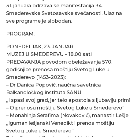
31. januara održava se manifestacija 34.
Smederevske Svetosavske svečanosti. Ulaz na
sve programe je slobodan.
PROGRAM:
PONEDELJAK, 23. JANUAR
MUZEJ U SMEDEREVU – 18.00 sati
PREDAVANJA povodom obeležavanja 570.
godišnjice prenosa moštiju Svetog Luke u
Smederevo (1453-2023):
– Dr Danica Popović, naučna savetnica
Balkanološkog instituta SANU
„I spasi svoj grad, jer telo apostola s ljubavlju primi
– O prenosu moštiju Svetog Luke u Smederevo“
– Monahinja Serafima (Novaković), manastir Lešje
„Iguman lešjanski Venedikt i prenos moštiju
Svetog Luke u Smederevo“