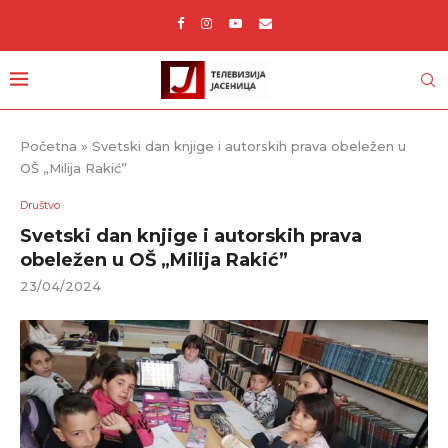
Početna
»
Svetski dan knjige i autorskih prava obeležen u
OŠ „Milija Rakić”
Društvo
Svetski dan knjige i autorskih prava
obeležen u OŠ „Milija Rakić”
23/04/2024