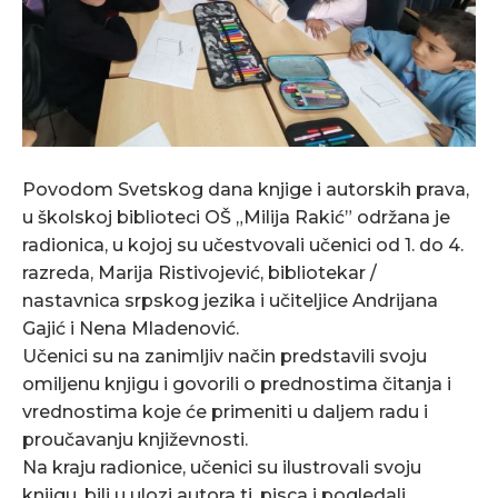
Povodom Svetskog dana knjige i autorskih prava,
u školskoj biblioteci OŠ „Milija Rakić” održana je
radionica, u kojoj su učestvovali učenici od 1. do 4.
razreda, Marija Ristivojević, bibliotekar /
nastavnica srpskog jezika i učiteljice Andrijana
Gajić i Nena Mladenović.
Učenici su na zanimljiv način predstavili svoju
omiljenu knjigu i govorili o prednostima čitanja i
vrednostima koje će primeniti u daljem radu i
proučavanju književnosti.
Na kraju radionice, učenici su ilustrovali svoju
knjigu, bili u ulozi autora tj. pisca i pogledali