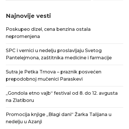
Najnovije vesti
Poskupeo dizel, cena benzina ostala
nepromenjena
SPC i vernici u nedelju proslavljaju Svetog
Pantelejmona, zaštitnika medicine i farmacije
Sutra je Petka Trnova – praznik posvećen
prepodobnoj mučenici Paraskevi
„Gondola etno vajb“ festival od 8. do 12. avgusta
na Zlatiboru
Promocija knjige „Blagi dani“ Žarka Talijana u
nedelju u Azanji