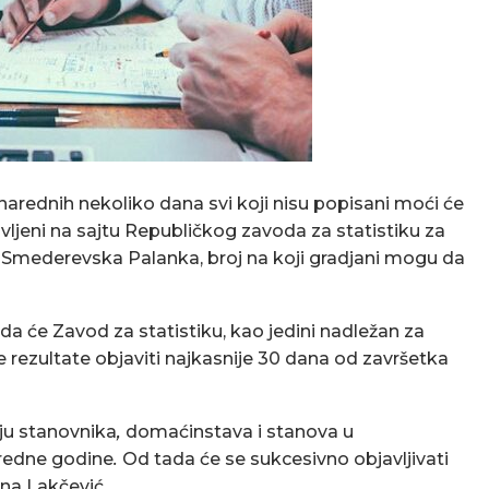
u narednih nekoliko dana svi koji nisu popisani moći će
avljeni na sajtu Republičkog zavoda za statistiku za
a Smederevska Palanka, broj na koji gradjani mogu da
a će Zavod za statistiku, kao jedini nadležan za
e rezultate objaviti najkasnije 30 dana od završetka
u stanovnika
,
domaćinstava i stanova u
naredne godine
.
Od tada će se sukcesivno objavljivati
ana Lakčević.