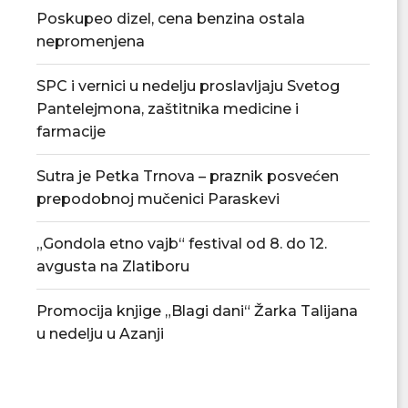
Poskupeo dizel, cena benzina ostala
nepromenjena
Tradicionalna Azanjska pogačijada
PU „Čika Jova Zmaj
8. avgusta
novu.
SPC i vernici u nedelju proslavljaju Svetog
07/08/2026
07/08/2
Pantelejmona, zaštitnika medicine i
farmacije
Sutra je Petka Trnova – praznik posvećen
prepodobnoj mučenici Paraskevi
„Gondola etno vajb“ festival od 8. do 12.
avgusta na Zlatiboru
Promocija knjige „Blagi dani“ Žarka Talijana
u nedelju u Azanji