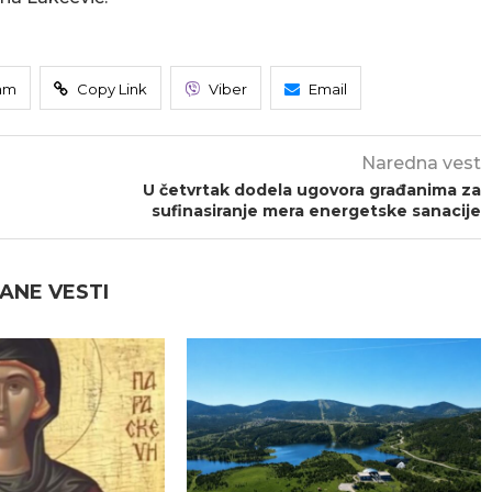
am
Copy Link
Viber
Email
Naredna vest
U četvrtak dodela ugovora građanima za
sufinasiranje mera energetske sanacije
ANE VESTI