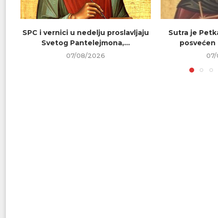
SPC i vernici u nedelju proslavljaju
Sutra je Petk
Svetog Pantelejmona,...
posvećen 
07/08/2026
07/