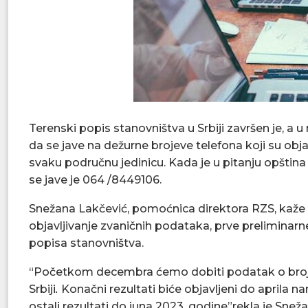
Terenski popis stanovništva u Srbiji završen je, a 
da se jave na dežurne brojeve telefona koji su obj
svaku područnu jedinicu. Kada je u pitanju opštin
se jave je 064 /8449106.
Snežana Lakčević, pomoćnica direktora RZS, kaže d
objavljivanje zvaničnih podataka, prve preliminarn
popisa stanovništva.
“Početkom decembra ćemo dobiti podatak o broj
Srbiji
.
Konačni rezultati biće objavljeni do aprila 
ostali rezultati do juna 2023. godine”rekla je Snež