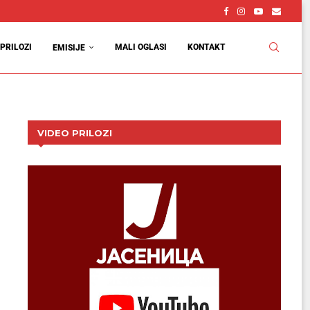
PRILOZI
MALI OGLASI
KONTAKT
EMISIJE
VIDEO PRILOZI