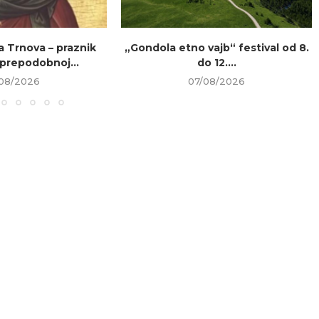
a Trnova – praznik
„Gondola etno vajb“ festival od 8.
prepodobnoj...
do 12....
08/2026
07/08/2026