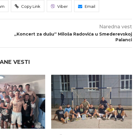
am
Copy Link
Viber
Email
Naredna vest
„Koncert za dušu“ Miloša Radovića u Smederevskoj
Palanci
ANE VESTI