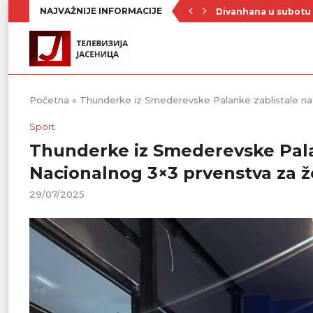
NAJVAŽNIJE INFORMACIJE
Divanhana u subotu
Prvenstvo počinje 19
Raste broj turista u 
Republički štab za v
Četrnaest ekipa na t
Poznat raspored Pod
Zavičajno udruženje 
Rezerve krvi na mini
Stiže novi toplotni 
Početna
»
Thunderke iz Smederevske Palanke zablistale na 
Sport
Thunderke iz Smederevske Palan
Nacionalnog 3×3 prvenstva za 
29/07/2025