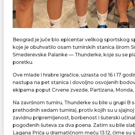
Beograd je juče bio epicentar velikog sportskog s
koje je obuhvatilo osam turnirskih stanica širom Sr
Smederevske Palanke — Thunderke, koje su se pla
poretku.
Ove mlade i hrabre igračice, uzrasta od 16 i 17 go
nastupa na pet stanica i dovoljno osvojenih bod
ekipama poput Crvene zvezde, Partizana, Monda, 
Na završnom turniru, Thunderke su bile u grupi B 
prethodnih sedam turnira), protiv kojih su u sjajnoj
zavidnu pripremljenost, borbenost i šuterski učina
pogođenih šuteva za dva poena. Zatim su bile slabi
Lagana Priča u dramatičnom meču 13:12, čime su se