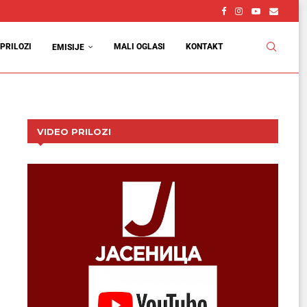
vcu
d
PRILOZI
MALI OGLASI
KONTAKT
EMISIJE
VIDEO PRILOZI