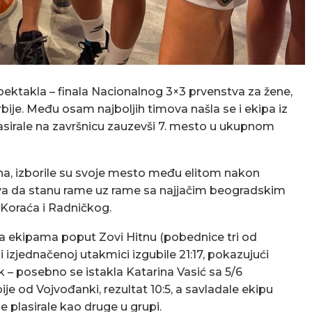
pektakla – finala Nacionalnog 3×3 prvenstva za žene,
bije. Među osam najboljih timova našla se i ekipa iz
sirale na završnicu zauzevši 7. mesto u ukupnom
dina, izborile su svoje mesto među elitom nakon
ova da stanu rame uz rame sa najjačim beogradskim
Koraća i Radničkog.
sa ekipama poput Zovi Hitnu (pobednice tri od
 i izjednačenoj utakmici izgubile 21:17, pokazujući
k – posebno se istakla Katarina Vasić sa 5/6
je od Vojvođanki, rezultat 10:5, a savladale ekipu
 plasirale kao druge u grupi.