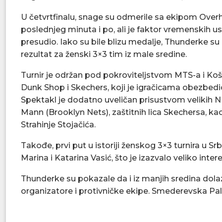
U četvrtfinalu, snage su odmerile sa ekipom Over
poslednjeg minuta i po, ali je faktor vremenskih us
presudio. Iako su bile blizu medalje, Thunderke su n
rezultat za ženski 3×3 tim iz male sredine.
Turnir je održan pod pokroviteljstvom MTS-a i Koš
Dunk Shop i Skechers, koji je igračicama obezbedi
Spektakl je dodatno uveličan prisustvom velikih
Mann (Brooklyn Nets), zaštitnih lica Skechersa, kao
Strahinje Stojačića.
Takođe, prvi put u istoriji ženskog 3×3 turnira u Srb
Marina i Katarina Vasić, što je izazvalo veliko inter
Thunderke su pokazale da i iz manjih sredina dolaze
organizatore i protivničke ekipe. Smederevska Pa