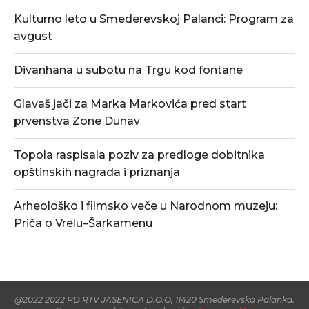
Kulturno leto u Smederevskoj Palanci: Program za
avgust
Divanhana u subotu na Trgu kod fontane
Glavaš jači za Marka Markovića pred start
prvenstva Zone Dunav
Topola raspisala poziv za predloge dobitnika
opštinskih nagrada i priznanja
Arheološko i filmsko veče u Narodnom muzeju:
Priča o Vrelu–Šarkamenu
@2022 2022 PD RTV JASENICA D.O.O, 11420 Smederevska Palanka.