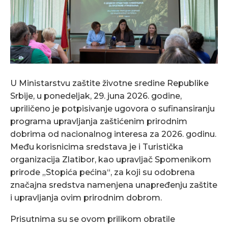
U Ministarstvu zaštite životne sredine Republike
Srbije, u ponedeljak, 29. juna 2026. godine,
upriličeno je potpisivanje ugovora o sufinansiranju
programa upravljanja zaštićenim prirodnim
dobrima od nacionalnog interesa za 2026. godinu.
Među korisnicima sredstava je i Turistička
organizacija Zlatibor, kao upravljač Spomenikom
prirode „Stopića pećina“, za koji su odobrena
značajna sredstva namenjena unapređenju zaštite
i upravljanja ovim prirodnim dobrom.
Prisutnima su se ovom prilikom obratile