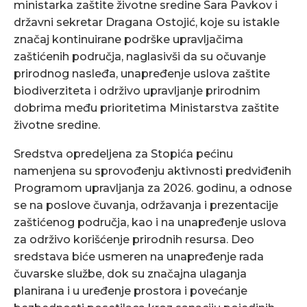
ministarka zaštite životne sredine Sara Pavkov i
državni sekretar Dragana Ostojić, koje su istakle
značaj kontinuirane podrške upravljačima
zaštićenih područja, naglasivši da su očuvanje
prirodnog nasleđa, unapređenje uslova zaštite
biodiverziteta i održivo upravljanje prirodnim
dobrima među prioritetima Ministarstva zaštite
životne sredine.
Sredstva opredeljena za Stopića pećinu
namenjena su sprovođenju aktivnosti predviđenih
Programom upravljanja za 2026. godinu, a odnose
se na poslove čuvanja, održavanja i prezentacije
zaštićenog područja, kao i na unapređenje uslova
za održivo korišćenje prirodnih resursa. Deo
sredstava biće usmeren na unapređenje rada
čuvarske službe, dok su značajna ulaganja
planirana i u uređenje prostora i povećanje