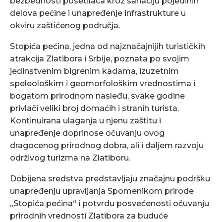
bezbednosti posetilaca kroz sanaciju pojedinih
delova pećine i unapređenje infrastrukture u
okviru zaštićenog područja.
Stopića pećina, jedna od najznačajnijih turističkih
atrakcija Zlatibora i Srbije, poznata po svojim
jedinstvenim bigrenim kadama, izuzetnim
speleološkim i geomorfološkim vrednostima i
bogatom prirodnom nasleđu, svake godine
privlači veliki broj domaćih i stranih turista.
Kontinuirana ulaganja u njenu zaštitu i
unapređenje doprinose očuvanju ovog
dragocenog prirodnog dobra, ali i daljem razvoju
održivog turizma na Zlatiboru.
Dobijena sredstva predstavljaju značajnu podršku
unapređenju upravljanja Spomenikom prirode
„Stopića pećina“ i potvrdu posvećenosti očuvanju
prirodnih vrednosti Zlatibora za buduće