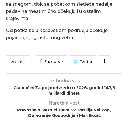
sa snegom, dok se početkom sledeće nedelje
padavine mestimično očekuju i u ostalim
krajevima.
Od petka se u košavskom području očekuje
pojačanje jugoistočnog vetra.
Facebook
Twitter
PODELI
Prethodna vest
Glamočić: Za poljoprivredu u 2026. godini 147,5
milijardi dinara
Naredna vest
Pravoslavni vernici slave Sv. Vasilija Velikog,
Obrezanje Gospodnje i Mali Božić