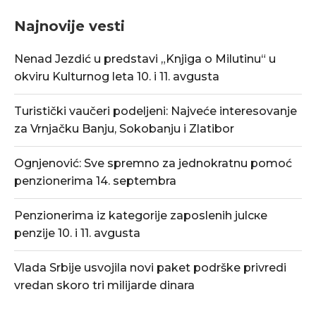
Najnovije vesti
Nenad Jezdić u predstavi „Knjiga o Milutinu“ u
okviru Kulturnog leta 10. i 11. avgusta
Turistički vaučeri podeljeni: Najveće interesovanje
za Vrnjačku Banju, Sokobanju i Zlatibor
Ognjenović: Sve spremno za jednokratnu pomoć
penzionerima 14. septembra
Penzionerima iz kategorije zaposlenih julске
penzije 10. i 11. avgusta
Vlada Srbije usvojila novi paket podrške privredi
vredan skoro tri milijarde dinara