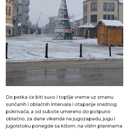
Do petka će biti suvo i toplije vreme uz smenu
sunčanih i oblačnih intervala i otapanje snežnog
pokrivača, a od subote umereno do potpuno
oblačno, za dane vikenda na jugozapadu, jugu i
jugoistoku ponegde sa kišom, na višim planinama