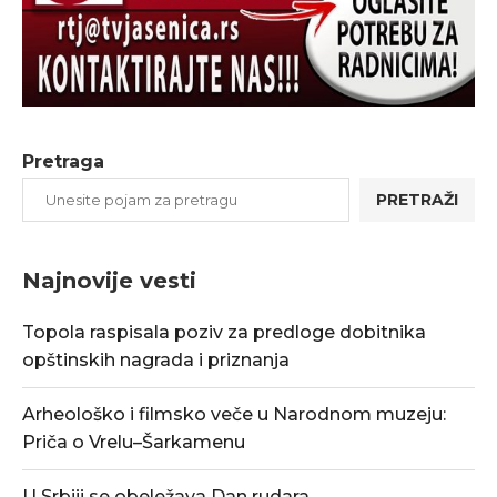
Pretraga
PRETRAŽI
Najnovije vesti
Topola raspisala poziv za predloge dobitnika
opštinskih nagrada i priznanja
Arheološko i filmsko veče u Narodnom muzeju:
Priča o Vrelu–Šarkamenu
U Srbiji se obeležava Dan rudara