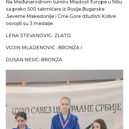
Na Međunarodnom turniru Mladost Evrope u Nišu
sa preko 500 takmičara iz Rusije,Bugarske
,Severne Makedonije i Crne Gore džudisti Kobre
osvojili su 3 medalje:
LENA STEVANOVIC- ZLATO
VOJIN MLADENOVIC -BRONZA i
DUSAN NESIC-BRONZA