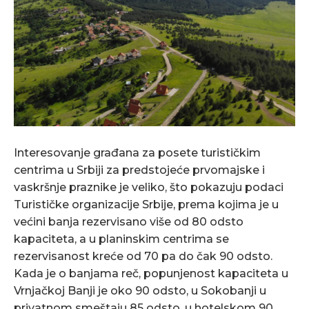
Interesovanje građana za posete turističkim
centrima u Srbiji za predstojeće prvomajske i
vaskršnje praznike je veliko, što pokazuju podaci
Turističke organizacije Srbije, prema kojima je u
većini banja rezervisano više od 80 odsto
kapaciteta, a u planinskim centrima se
rezervisanost kreće od 70 pa do čak 90 odsto.
Kada je o banjama reč, popunjenost kapaciteta u
Vrnjačkoj Banji je oko 90 odsto, u Sokobanji u
privatnom smeštaju 85 odsto, u hotelskom 90