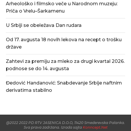
Arheološko i filmsko veče u Narodnom muzeju:
Priča o Vrelu–Šarkamenu
U Srbiji se obeležava Dan rudara
Od 17. avgusta 18 novih lekova na recept o trošku
države
Zahtevi za premiju za mleko za drugi kvartal 2026.
podnose se do 14. avgusta
Đedović Handanović: Snabdevanje Srbije naftnim
derivatima stabilno
@2022 2022 PD RTV JASENICA D.O.O, 11420 Smederevska Palanka.
Sva prava zadržana. Izrada sajta
Konncept.Net