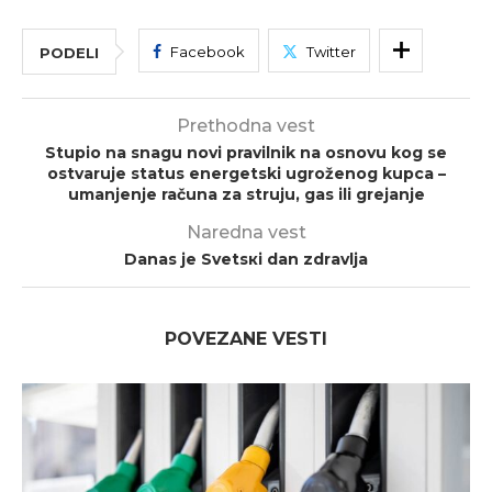
Facebook
Twitter
PODELI
Prethodna vest
Stupio na snagu novi pravilnik na osnovu kog se
ostvaruje status energetski ugroženog kupca –
umanjenje računa za struju, gas ili grejanje
Naredna vest
Danas je Svеtsкi dаn zdrаvljа
POVEZANE VESTI