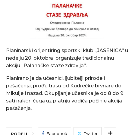
Planinarski orijentiring sportski klub „JASENICA“ u
nedelju 20. oktobra organizuje tradicionalnu
akciju „Palanačke staze zdravlja“.
Planirano je da učesnici, ljubitelji prirode i
pešačenja, prođu trasu od Kudrečke brvnare do
Mikulje i nazad. Okupljanje učesnika je od 8 do 9
sati nakon čega uz pratnju vodiča počinje akcija
pešačenja.
Facebook
Twitter
PODELI