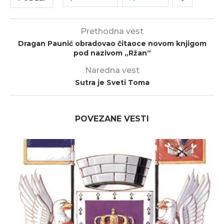
Prethodna vest
Dragan Paunić obradovao čitaoce novom knjigom
pod nazivom „Ržan“
Naredna vest
Sutra je Sveti Toma
POVEZANE VESTI