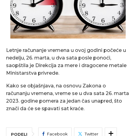
Letnje računanje vremena u ovoj godini počeće u
nedelju, 26. marta, u dva sata posle ponoći,
saopštila je Direkcija za mere i dragocene metale
Ministarstva privrede.
Kako se objašnjava, na osnovu Zakona o
računanju vremena, vreme se u dva sata 26. marta
2023. godine pomera za jedan čas unapred, što
znači da će se spavati sat kraće.
Facebook
Twitter
PODELI